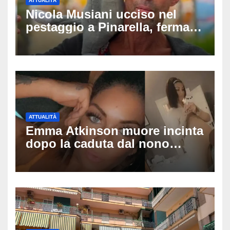
ATTUALITÀ
Nicola Musiani ucciso nel
pestaggio a Pinarella, fermati
quattro giovani: la svolta
dopo video, intercettazioni e
pedinamenti
ATTUALITÀ
Emma Atkinson muore incinta
dopo la caduta dal nono
piano: la figlia nasce 30
minuti dopo e sta bene