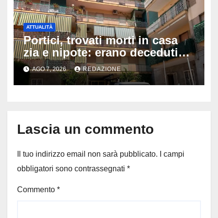
ATTUALITÀ
Portici, trovati morti in casa
zia e nipote: erano deceduti
da giorni, il caldo tra le ipotesi
AGO 7, 2026
REDAZIONE
al vaglio
Lascia un commento
Il tuo indirizzo email non sarà pubblicato.
I campi
obbligatori sono contrassegnati
*
Commento
*