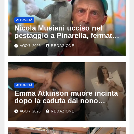
ATTUALITÀ
Nicola Musiani ucciso nel
pestaggio a Pinarella, fermati
quattro giovani: la svolta
AGO 7, 2026
REDAZIONE
dopo video, intercettazioni e
pedinamenti
ATTUALITÀ
Emma Atkinson muore incinta
dopo la caduta dal nono
piano: la figlia nasce 30 minuti
AGO 7, 2026
REDAZIONE
dopo e sta bene