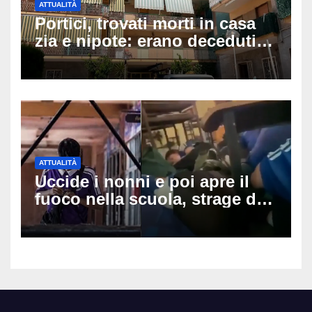
ATTUALITÀ
Portici, trovati morti in casa
zia e nipote: erano deceduti
da giorni, il caldo tra le
ipotesi al vaglio
ATTUALITÀ
Uccide i nonni e poi apre il
fuoco nella scuola, strage di
insegnanti: il possibile
movente dietro il massacro in
Thailandia