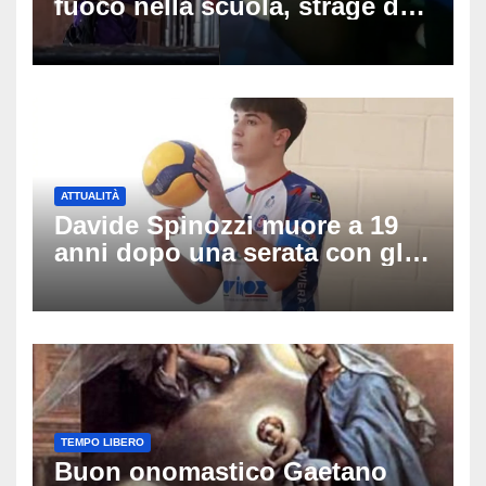
fuoco nella scuola, strage di
insegnanti: il possibile
movente dietro il massacro in
Thailandia
ATTUALITÀ
Davide Spinozzi muore a 19
anni dopo una serata con gli
amici: il mistero dello
schianto senza frenata
TEMPO LIBERO
Buon onomastico Gaetano