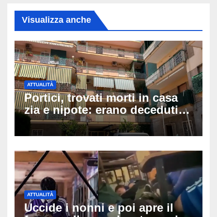
Visualizza anche
ATTUALITÀ
Portici, trovati morti in casa
zia e nipote: erano deceduti
da giorni, il caldo tra le
ipotesi al vaglio
ATTUALITÀ
Uccide i nonni e poi apre il