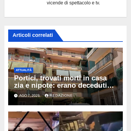
vicende di spettacolo e tv.
Articoli correlati
ATTUALITÀ
Portici, trovati morti in casa
zia e nipote: erano deceduti
da giorni, il caldo tra le ipotesi
AGO 7, 2026
REDAZIONE
al vaglio