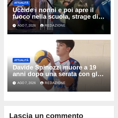
ATTUALITÀ
Uccide i nonni e poi apre il
fuoco nella scuola, strage di
insegnanti: il possibile
AGO 7, 2026
REDAZIONE
movente dietro il massacro in
Thailandia
ATTUALITÀ
Davide Spinozzi muore a 19
anni dopo una serata con gli
amici: il mistero dello
AGO 7, 2026
REDAZIONE
schianto senza frenata
Lascia un commento