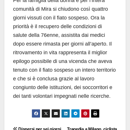
Per la famiglia della donna e per l’intera
comunità di Mira si chiudono così quattro
giorni vissuti con il fiato sospeso. Ora la
priorità è il recupero delle condizioni di
salute della 76enne, assistita dai medici
dopo essere rimasta per giorni all’aperto. Il
ritrovamento in vita rappresenta il miglior
epilogo possibile di una vicenda che aveva
tenuto con il fiato sospeso un intero territorio
e che si è conclusa grazie al lavoro
congiunto delle istituzioni, dei soccorritori e
dei tanti volontari impegnati nelle ricerche.
Navigazione
Dispersi per sei giorni
Tragedia a Milano, ciclista