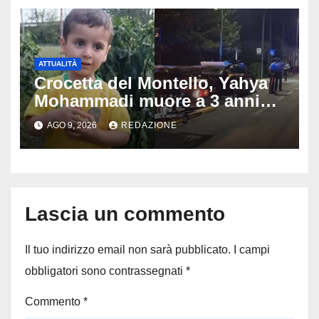
ATTUALITÀ
Crocetta del Montello, Yahya
Mohammadi muore a 3 anni
dopo 72 ore di agonia: era
AGO 9, 2026
REDAZIONE
stato travolto da un’auto
Lascia un commento
Il tuo indirizzo email non sarà pubblicato.
I campi
obbligatori sono contrassegnati
*
Commento
*