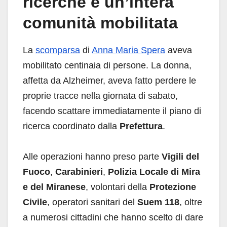
ricerche e un’intera
comunità mobilitata
La
scomparsa
di
Anna Maria Spera
aveva
mobilitato centinaia di persone. La donna,
affetta da Alzheimer, aveva fatto perdere le
proprie tracce nella giornata di sabato,
facendo scattare immediatamente il piano di
ricerca coordinato dalla
Prefettura
.
Alle operazioni hanno preso parte
Vigili del
Fuoco
,
Carabinieri
,
Polizia Locale di Mira
e del Miranese
, volontari della
Protezione
Civile
, operatori sanitari del
Suem 118
, oltre
a numerosi cittadini che hanno scelto di dare