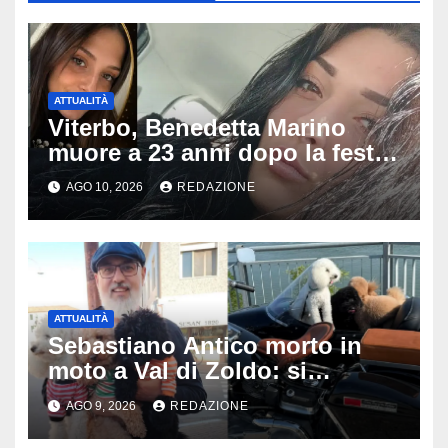
ATTUALITÀ
Viterbo, Benedetta Marino
muore a 23 anni dopo la festa
di compleanno: trovata senza
AGO 10, 2026
REDAZIONE
vita nell’ex consorzio, è giallo
sulle ultime ore
ATTUALITÀ
Sebastiano Antico morto in
moto a Val di Zoldo: si
schianta con il sidecar, salvi i
AGO 9, 2026
REDAZIONE
due cagnolini