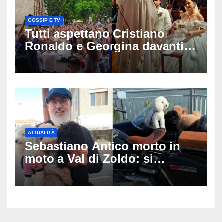
GOSSIP E TV
Tutti aspettano Cristiano
Ronaldo e Georgina davanti
alla cattedrale: ma il
matrimonio era di un’altra
coppia
ATTUALITÀ
Sebastiano Antico morto in
moto a Val di Zoldo: si
schianta con il sidecar, salvi i
due cagnolini