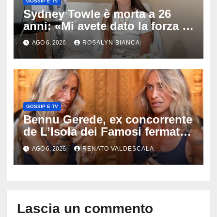
GOSSIP E TV
Sydney Towle è morta a 26
anni: «Mi avete dato la forza di
andare avanti», l’ultimo
AGO 6, 2026
ROSALYN BIANCA
messaggio dell’influencer
commuove i fan
GOSSIP E TV
Bennu Gerede, ex concorrente
de L’Isola dei Famosi fermata
dopo una diretta: cosa ha
AGO 6, 2026
RENATO VALDESCALA
mostrato e perché ora rischia
un processo
Lascia un commento