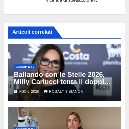
vicende di spettacolo e tv.
Articoli correlati
GOSSIP E TV
Ballando con le Stelle 2026,
Milly Carlucci tenta il doppio
colpo: tra i papabili Ornella
AGO 6, 2026
ROSALYN BIANCA
Muti e Monica Guerritore