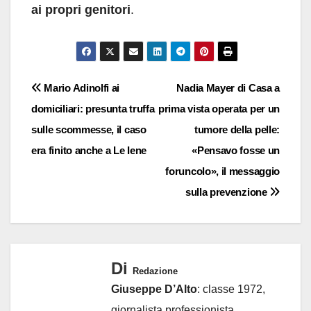
ai propri genitori
.
Navigazione
Mario Adinolfi ai
Nadia Mayer di Casa a
domiciliari: presunta truffa
prima vista operata per un
articoli
sulle scommesse, il caso
tumore della pelle:
era finito anche a Le Iene
«Pensavo fosse un
foruncolo», il messaggio
sulla prevenzione
Di
Redazione
Giuseppe D’Alto
: classe 1972,
giornalista professionista