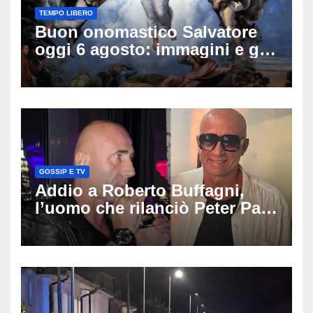
TEMPO LIBERO
Buon onomastico Salvatore
oggi 6 agosto: immagini e gif
di auguri da condividere
GOSSIP E TV
Addio a Roberto Buffagni,
l’uomo che rilanciò Peter Pan
e Villa delle Rose: aveva 59
anni