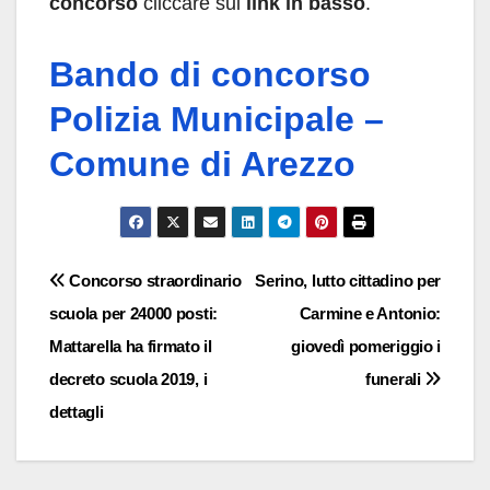
concorso
cliccare sul
link in basso
.
Bando di concorso
Polizia Municipale –
Comune di Arezzo
Navigazione
Concorso straordinario
Serino, lutto cittadino per
scuola per 24000 posti:
Carmine e Antonio:
articoli
Mattarella ha firmato il
giovedì pomeriggio i
decreto scuola 2019, i
funerali
dettagli