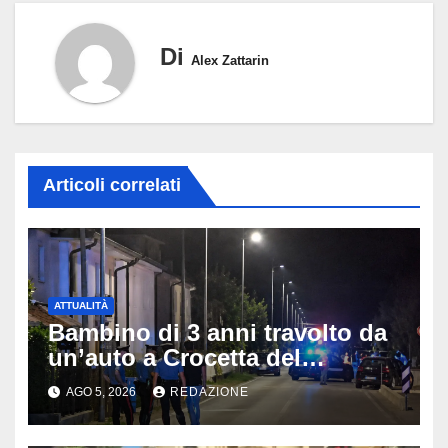
Di
Alex Zattarin
Articoli correlati
ATTUALITÀ
Bambino di 3 anni travolto da
un’auto a Crocetta del
Montello: è gravissimo,
AGO 5, 2026
REDAZIONE
trasportato in elicottero a
Padova