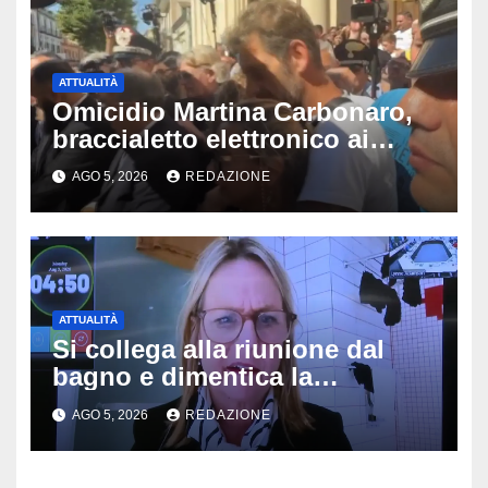
ATTUALITÀ
Omicidio Martina Carbonaro,
braccialetto elettronico ai
genitori della 14enne: non
AGO 5, 2026
REDAZIONE
potranno avvicinarsi alla
famiglia di Alessio Tucci
ATTUALITÀ
Si collega alla riunione dal
bagno e dimentica la
telecamera accesa: tutti
AGO 5, 2026
REDAZIONE
vedono il bucato, il video
diventa virale