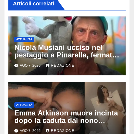
Articoli correlati
ATTUALITÀ
Nicola Musiani ucciso nel
pestaggio a Pinarella, fermati
quattro giovani: la svolta
AGO 7, 2026
REDAZIONE
dopo video, intercettazioni e
pedinamenti
ATTUALITÀ
Emma Atkinson muore incinta
dopo la caduta dal nono
piano: la figlia nasce 30 minuti
AGO 7, 2026
REDAZIONE