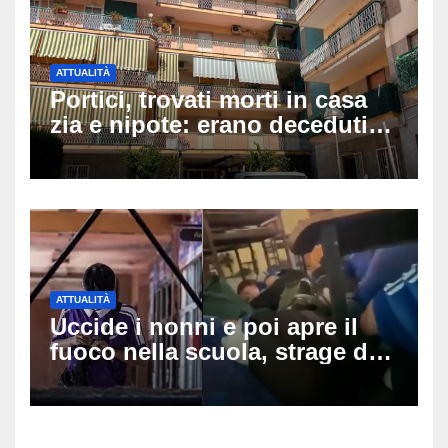
ATTUALITÀ
Portici, trovati morti in casa
zia e nipote: erano deceduti
da giorni, il caldo tra le
ipotesi al vaglio
ATTUALITÀ
Uccide i nonni e poi apre il
fuoco nella scuola, strage di
insegnanti: il possibile
movente dietro il massacro in
Thailandia