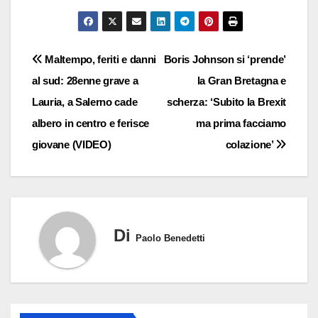
Navigazione
Maltempo, feriti e danni
Boris Johnson si ‘prende’
al sud: 28enne grave a
la Gran Bretagna e
articoli
Lauria, a Salerno cade
scherza: ‘Subito la Brexit
albero in centro e ferisce
ma prima facciamo
giovane (VIDEO)
colazione’
Di
Paolo Benedetti