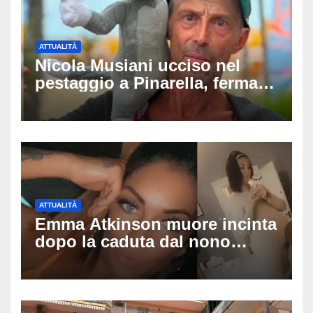
ATTUALITÀ
Nicola Musiani ucciso nel
pestaggio a Pinarella, fermati
quattro giovani: la svolta
dopo video, intercettazioni e
pedinamenti
ATTUALITÀ
Emma Atkinson muore incinta
dopo la caduta dal nono
piano: la figlia nasce 30
minuti dopo e sta bene