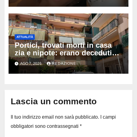
dopo e sta bene
ATTUALITÀ
Portici, trovati morti in casa
zia e nipote: erano deceduti
da giorni, il caldo tra le ipotesi
AGO 7, 2026
REDAZIONE
al vaglio
Lascia un commento
Il tuo indirizzo email non sarà pubblicato.
I campi
obbligatori sono contrassegnati
*