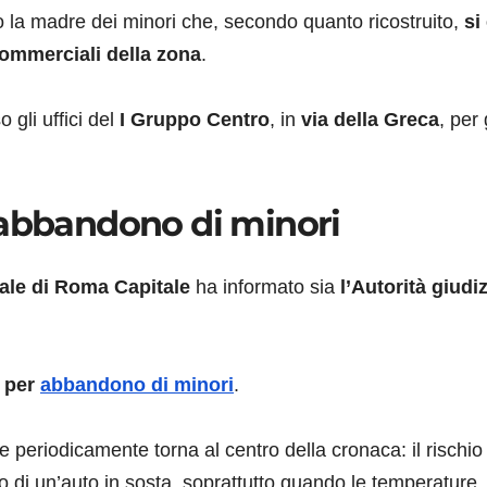
to la madre dei minori che, secondo quanto ricostruito,
si
 commerciali della zona
.
gli uffici del
I Gruppo Centro
, in
via della Greca
, per 
 abbandono di minori
cale di Roma Capitale
ha informato sia
l’Autorità giudiz
 per
abbandono di minori
.
e periodicamente torna al centro della cronaca: il rischio
o di un’auto in sosta, soprattutto quando le temperature