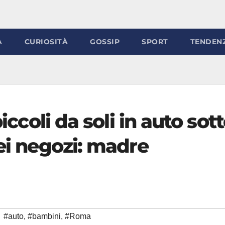
À
CURIOSITÀ
GOSSIP
SPORT
TENDEN
piccoli da soli in auto sot
nei negozi: madre
#auto
,
#bambini
,
#Roma