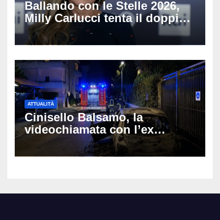
Ballando con le Stelle 2026,
Milly Carlucci tenta il doppio
colpo: tra i papabili Ornella
Muti e Monica Guerritore
ATTUALITÀ
Cinisello Balsamo, la
videochiamata con l’ex
fidanzata e il dramma: 35enne
lotta tra la vita e la morte