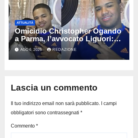
ATTUALITÀ
Omicidio Christopher Ogando
a Parma, l’avvocato Liguori:
«Ogni elemento va
AGO 6, 2026
REDAZIONE
approfondito fino in fondo»,
migliaia di chat al vaglio degli
investigatori
Lascia un commento
Il tuo indirizzo email non sarà pubblicato.
I campi
obbligatori sono contrassegnati
*
Commento
*