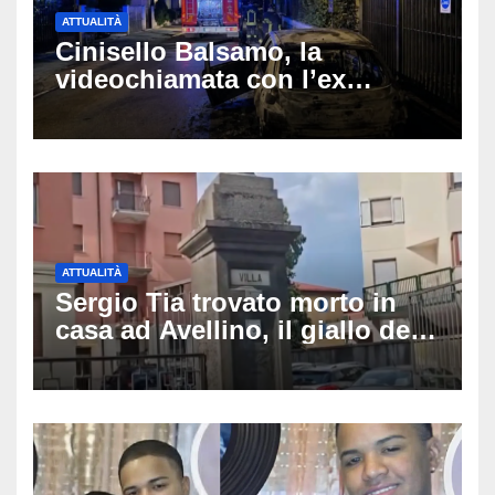
ATTUALITÀ
Cinisello Balsamo, la
videochiamata con l’ex
fidanzata e il dramma: 35enne
lotta tra la vita e la morte
ATTUALITÀ
Sergio Tia trovato morto in
casa ad Avellino, il giallo della
porta socchiusa: disposta
l’autopsia