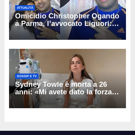
ATTUALITÀ
Omicidio Christopher Ogando
a Parma, l’avvocato Liguori:
«Ogni elemento va
approfondito fino in fondo»,
migliaia di chat al vaglio degli
investigatori
GOSSIP E TV
Sydney Towle è morta a 26
anni: «Mi avete dato la forza
di andare avanti», l’ultimo
messaggio dell’influencer
commuove i fan