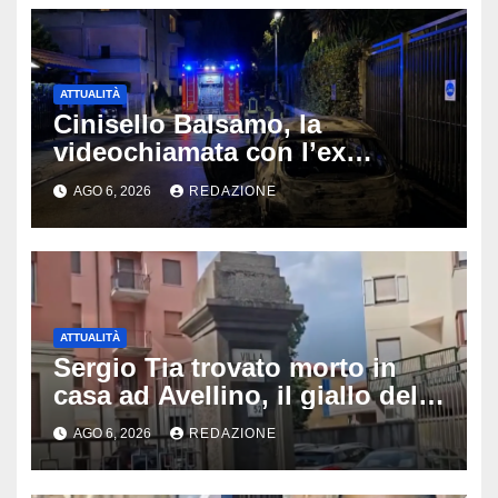
ATTUALITÀ
Cinisello Balsamo, la
videochiamata con l’ex
fidanzata e il dramma: 35enne
AGO 6, 2026
REDAZIONE
lotta tra la vita e la morte
ATTUALITÀ
Sergio Tia trovato morto in
casa ad Avellino, il giallo della
porta socchiusa: disposta
AGO 6, 2026
REDAZIONE
l’autopsia