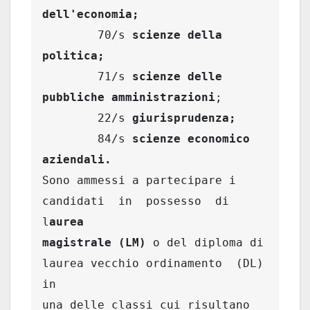
dell'economia; 
        70/s 
scienze della 
politica; 
        71/s 
scienze delle 
pubbliche amministrazioni
; 

        22/s 
giurisprudenza; 
        84/s 
scienze economico 
aziendali.
Sono ammessi a partecipare i  
candidati  in  possesso  di  
l
aurea

magistrale (LM)
 o del diploma di 
laurea vecchio ordinamento  (DL)  
in

una delle classi cui risultano 