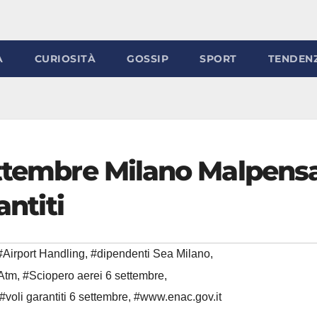
À
CURIOSITÀ
GOSSIP
SPORT
TENDEN
ettembre Milano Malpensa
antiti
#Airport Handling
,
#dipendenti Sea Milano
,
 Atm
,
#Sciopero aerei 6 settembre
,
#voli garantiti 6 settembre
,
#www.enac.gov.it