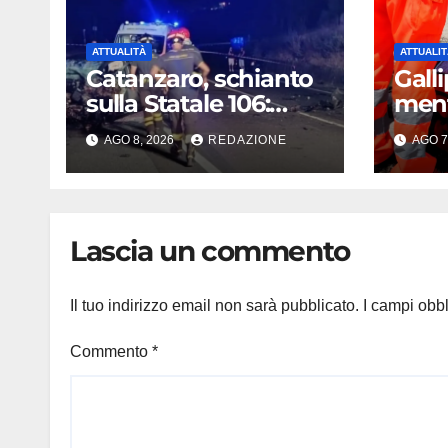
ATTUALITÀ
ATTUALIT
Catanzaro, schianto
Gall
sulla Statale 106:
ment
muore 45enne,
con 
AGO 8, 2026
REDAZIONE
AGO 7
coinvolti un’auto, un
muor
suv e una moto
dopo
dispe
rian
Lascia un commento
Il tuo indirizzo email non sarà pubblicato.
I campi obb
Commento
*