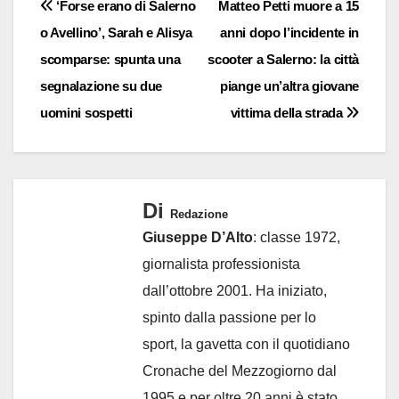
Navigazione
‘Forse erano di Salerno
Matteo Petti muore a 15
o Avellino’, Sarah e Alisya
anni dopo l’incidente in
articoli
scomparse: spunta una
scooter a Salerno: la città
segnalazione su due
piange un’altra giovane
uomini sospetti
vittima della strada
Di
Redazione
Giuseppe D’Alto
: classe 1972,
giornalista professionista
dall’ottobre 2001. Ha iniziato,
spinto dalla passione per lo
sport, la gavetta con il quotidiano
Cronache del Mezzogiorno dal
1995 e per oltre 20 anni è stato