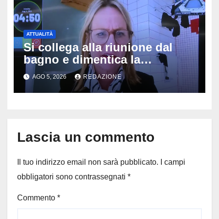
ATTUALITÀ
Si collega alla riunione dal
bagno e dimentica la
telecamera accesa: tutti
AGO 5, 2026
REDAZIONE
vedono il bucato, il video
diventa virale
Lascia un commento
Il tuo indirizzo email non sarà pubblicato.
I campi
obbligatori sono contrassegnati
*
Commento
*