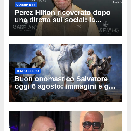
GOSSIP E TV
Perez Hilton ricoverato dopo
una diretta sui social: la
famiglia rompe il silenzio
sulle sue condizioni
TEMPO LIBERO
Buon onomastico Salvatore
oggi 6 agosto: immagini e gif
di auguri da condividere