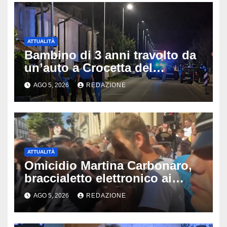
ATTUALITÀ
Bambino di 3 anni travolto da
un’auto a Crocetta del
Montello: è gravissimo,
AGO 5, 2026
REDAZIONE
trasportato in elicottero a
Padova
ATTUALITÀ
Omicidio Martina Carbonaro,
braccialetto elettronico ai
genitori della 14enne: non
AGO 5, 2026
REDAZIONE
potranno avvicinarsi alla
famiglia di Alessio Tucci