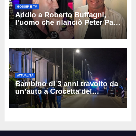
GOSSIP E TV
Addio a Roberto Buffagni,
l’uomo che rilanciò Peter Pan
e Villa delle Rose: aveva 59
anni
ATTUALITÀ
Bambino di 3 anni travolto da
un’auto a Crocetta del
Montello: è gravissimo,
trasportato in elicottero a
Padova