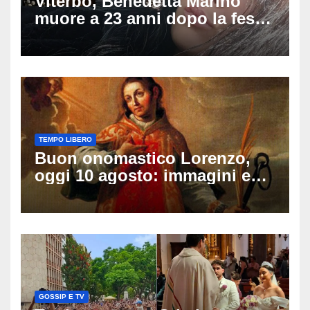
Viterbo, Benedetta Marino
muore a 23 anni dopo la festa
di compleanno: trovata senza
vita nell’ex consorzio, è giallo
sulle ultime ore
TEMPO LIBERO
Buon onomastico Lorenzo,
oggi 10 agosto: immagini e
gif di auguri da condividere
sui social
GOSSIP E TV