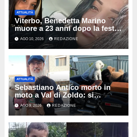
ATTUALITÀ
Viterbo, Benedetta Marino
muore a 23 anni dopo la festa
di compleanno: trovata senza
AGO 10, 2026
REDAZIONE
vita nell’ex consorzio, è giallo
sulle ultime ore
ATTUALITÀ
Sebastiano Antico morto in
moto a Val di Zoldo: si
schianta con il sidecar, salvi i
AGO 9, 2026
REDAZIONE
due cagnolini