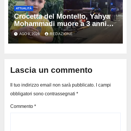
ATTUALITÀ
Crocetta del Montello, Yahya
Mohammadi muore a 3 anni
dopo 72 ore di agonia: era
AGO 9, 2026
REDAZIONE
stato travolto da un’auto
Lascia un commento
Il tuo indirizzo email non sarà pubblicato.
I campi
obbligatori sono contrassegnati
*
Commento
*