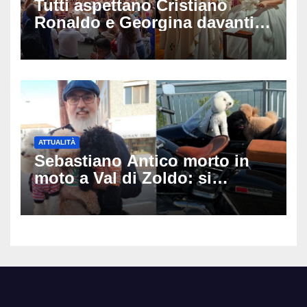
Tutti aspettano Cristiano
Ronaldo e Georgina davanti
alla cattedrale: ma il
matrimonio era di un’altra
coppia
ATTUALITÀ
Sebastiano Antico morto in
moto a Val di Zoldo: si
schianta con il sidecar, salvi i
due cagnolini