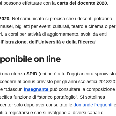
 si possono effettuare con la
carta del docente
2020
.
2020.
Nel comunicato si precisa che i docenti potranno
ei musei, biglietti per eventi culturali, teatro e cinema o per
ri, a corsi per attività di aggiornamento, svolti da enti
ll’Istruzione, dell’Università e della Ricerca
“
onibile on line
i una utenza
SPID
(chi ne è a tutt’oggi ancora sprovvist
ccedere al bonus previsto per gli anni scolastici 2018/2
che “Ciascun
insegnante
può consultare la composizione
cifica funzione di “storico portafoglio”. Si sottolinea
t center solo dopo aver consultato le
domande frequenti
ti a registrarsi e che si rivolgono ai diversi canali di