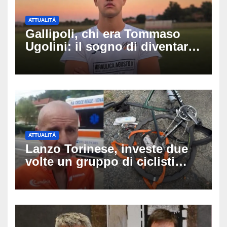
ATTUALITÀ
Gallipoli, chi era Tommaso
Ugolini: il sogno di diventare
medico e la fascia da
capitano, il dolore di Bologna
per il 19enne morto in mare
ATTUALITÀ
Lanzo Torinese, investe due
volte un gruppo di ciclisti
dopo una lite: arrestato
73enne, il racconto choc di un
ferito