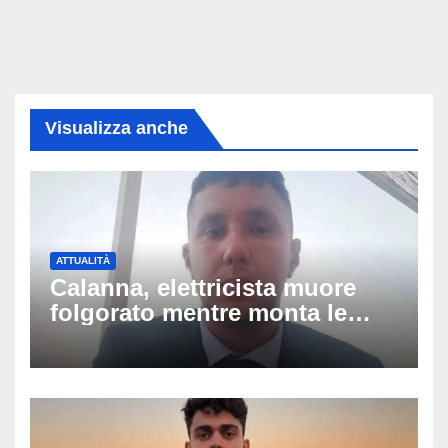
Visualizza anche
ATTUALITÀ
Calanna, elettricista muore
folgorato mentre monta le
luminarie della festa: chi era
Fabio Calabrò e cosa è
successo