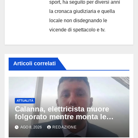
sport, ha seguito per diversi anni
la cronaca giudiziaria e quella
locale non disdegnando le
vicende di spettacolo e tv.
Articoli correlati
ATTUALITÀ
Calanna, elettricista muore
folgorato mentre monta le
luminarie della festa: chi era
AGO 8, 2026
REDAZIONE
Fabio Calabrò e cosa è