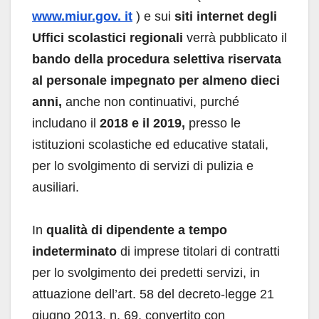
www.miur.gov. it
) e sui
siti internet degli
Uffici scolastici regionali
verrà pubblicato il
bando della procedura selettiva riservata
al personale impegnato per almeno dieci
anni,
anche non continuativi, purché
includano il
2018 e il 2019,
presso le
istituzioni scolastiche ed educative statali,
per lo svolgimento di servizi di pulizia e
ausiliari.
In
qualità di dipendente a tempo
indeterminato
di imprese titolari di contratti
per lo svolgimento dei predetti servizi, in
attuazione dell’art. 58 del decreto-legge 21
giugno 2013, n. 69, convertito con