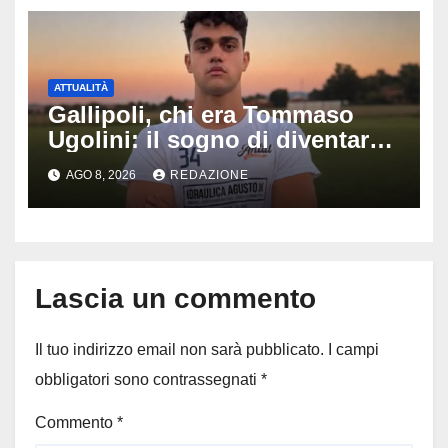
ATTUALITÀ
Gallipoli, chi era Tommaso
Ugolini: il sogno di diventare
medico e la fascia da
AGO 8, 2026
REDAZIONE
capitano, il dolore di Bologna
per il 19enne morto in mare
Lascia un commento
Il tuo indirizzo email non sarà pubblicato.
I campi
obbligatori sono contrassegnati
*
Commento
*