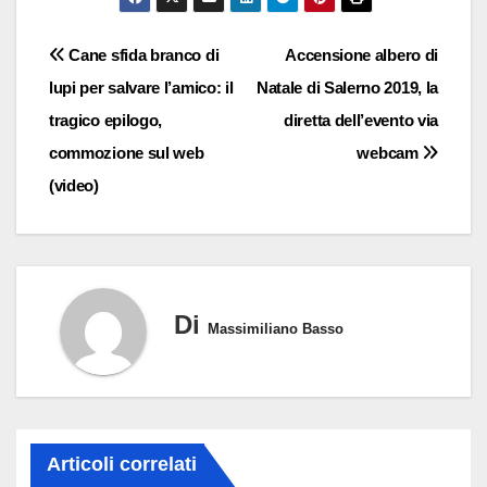
Navigazione
Cane sfida branco di
Accensione albero di
lupi per salvare l’amico: il
Natale di Salerno 2019, la
articoli
tragico epilogo,
diretta dell’evento via
commozione sul web
webcam
(video)
Di
Massimiliano Basso
Articoli correlati