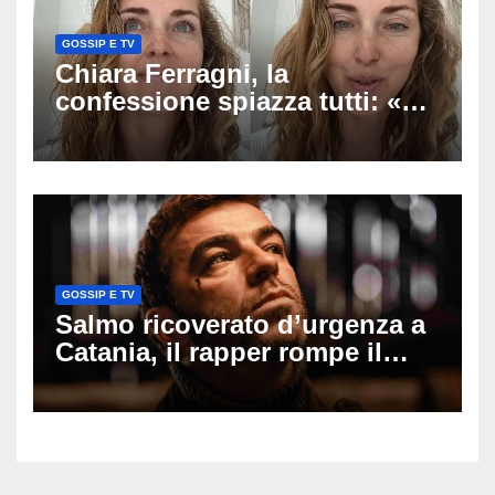
GOSSIP E TV
Chiara Ferragni, la
confessione spiazza tutti: «Un
mio ex voleva che mi rifacessi
il seno». Poi svela i ritocchi di
cui si è pentita
GOSSIP E TV
Salmo ricoverato d’urgenza a
Catania, il rapper rompe il
silenzio dopo la notte in
ospedale: come sta e cosa
succede al tour