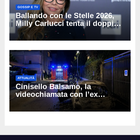
GOSSIP E TV
Ballando con le Stelle 2026,
Milly Carlucci tenta il doppio
colpo: tra i papabili Ornella
Muti e Monica Guerritore
ATTUALITÀ
Cinisello Balsamo, la
videochiamata con l’ex
fidanzata e il dramma: 35enne
lotta tra la vita e la morte