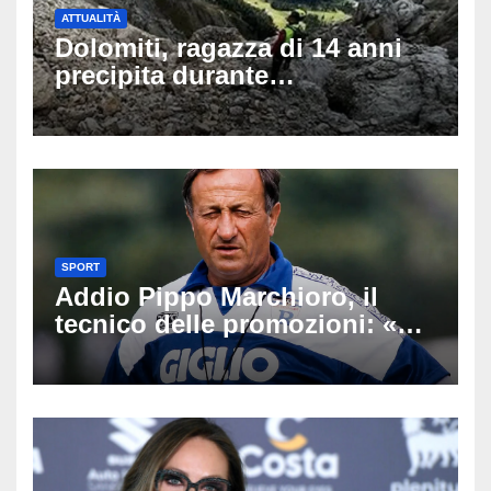
ATTUALITÀ
Dolomiti, ragazza di 14 anni
precipita durante
un’escursione: tragedia sul
Latemar davanti alla famiglia
SPORT
Addio Pippo Marchioro, il
tecnico delle promozioni: «Ha
scritto pagine indimenticabili
del nostro calcio»