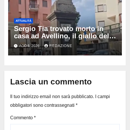
ATTUALITÀ
Sergio Tia trovato morto in
casa ad Avellino, il giallo della
porta socchiusa: disposta
AGO 6, 2026
REDAZIONE
l’autopsia
Lascia un commento
Il tuo indirizzo email non sarà pubblicato.
I campi
obbligatori sono contrassegnati
*
Commento
*