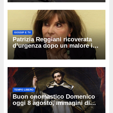
una moto
GOSSIP E TV
Patrizia Reggiani ricoverata
d’urgenza dopo un malore in
vacanza: come sta oggi l’ex
Lady Gucci
TEMPO LIBERO
Buon onomastico Domenico
oggi 8 agosto, immagini di
auguri da condividere