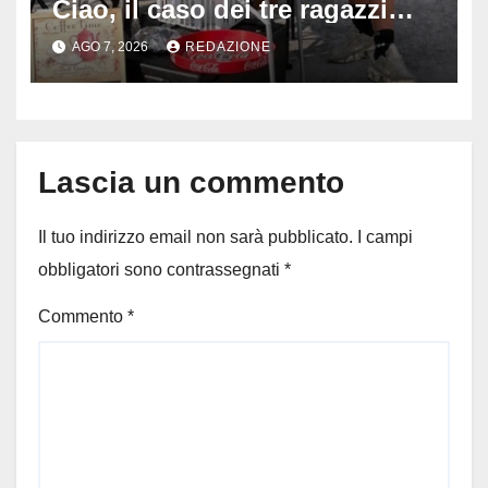
Ciao, il caso dei tre ragazzi
divide l’Italia: Fedriga li invita
AGO 7, 2026
REDAZIONE
in Regione, Vannacci li
difende
Lascia un commento
Il tuo indirizzo email non sarà pubblicato.
I campi
obbligatori sono contrassegnati
*
Commento
*