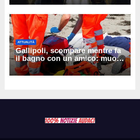
ATTUALITÀ
Gallipoli, scompare mentre fa
il bagno con un amico: muore
a 19 anni dopo 45 minuti di
disperati tentativi di
rianimazione