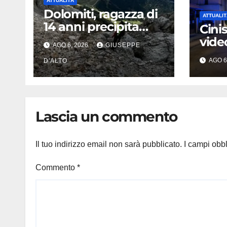
ATTUALITÀ
Dolomiti, ragazza di
ATTUALIT
14 anni precipita
Cini
durante
vide
AGO 6, 2026
GIUSEPPE
un’escursione:
l’ex 
AGO 6
tragedia sul Latemar
D'ALTO
dra
davanti alla famiglia
lotta
mor
Lascia un commento
Il tuo indirizzo email non sarà pubblicato.
I campi obb
Commento
*