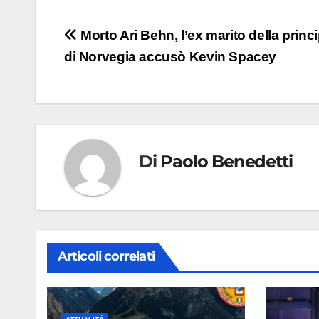
Navigazione
Morto Ari Behn, l’ex marito della princ
di Norvegia accusò Kevin Spacey
articoli
Di
Paolo Benedetti
Articoli correlati