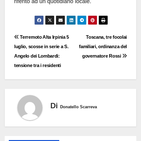
riferito ad un quotidiano locale.
Navigazione
Terremoto Alta Irpinia 5
Toscana, tre focolai
luglio, scosse in serie a S.
familiari, ordinanza del
articoli
Angelo dei Lombardi:
governatore Rossi
tensione tra i residenti
Di
Donatello Scarreva