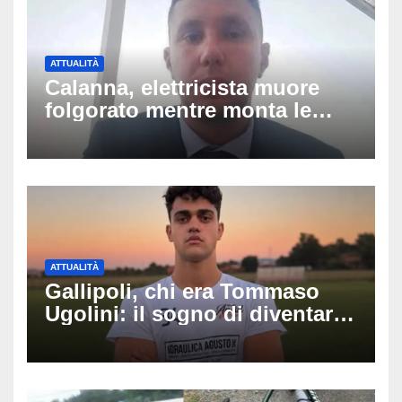
ATTUALITÀ
Calanna, elettricista muore
folgorato mentre monta le
luminarie della festa: chi era
Fabio Calabrò e cosa è
successo
ATTUALITÀ
Gallipoli, chi era Tommaso
Ugolini: il sogno di diventare
medico e la fascia da
capitano, il dolore di Bologna
per il 19enne morto in mare