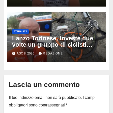
capitano, il dolore di Bologna
per il 19enne morto in mare
ATTUALITÀ
Lanzo Torinese, investe due
volte un gruppo di ciclisti
dopo una lite: arrestato
AGO 8, 2026
REDAZIONE
73enne, il racconto choc di un
ferito
Lascia un commento
Il tuo indirizzo email non sarà pubblicato.
I campi
obbligatori sono contrassegnati
*