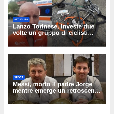
ATTUALITÀ
Lanzo Torinese, investe due
volte un gruppo di ciclisti
dopo una lite: arrestato
73enne, il racconto choc di un
ferito
SPORT
Messi, morto il padre Jorge
mentre emerge un retroscena
choc: le minacce di morte al
fuoriclasse durante i Mondiali