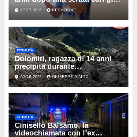
amici: il mistero dello
AGO 7, 2026
REDAZIONE
schianto senza frenata
ATTUALITÀ
Dolomiti, ragazza di 14 anni
precipita durante
un’escursione: tragedia sul
AGO 6, 2026
GIUSEPPE D'ALTO
Latemar davanti alla famiglia
ATTUALITÀ
Cinisello Balsamo, la
videochiamata con l’ex