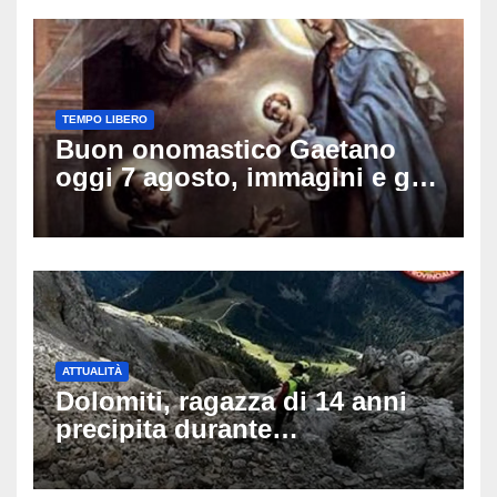
TEMPO LIBERO
Buon onomastico Gaetano
oggi 7 agosto, immagini e gif
di auguri da condividere sui
social
ATTUALITÀ
Dolomiti, ragazza di 14 anni
precipita durante
un’escursione: tragedia sul
Latemar davanti alla famiglia