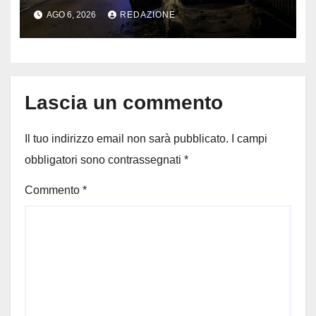
fidanzata e il dramma: 35enne
AGO 6, 2026
REDAZIONE
lotta tra la vita e la morte
Lascia un commento
Il tuo indirizzo email non sarà pubblicato.
I campi
obbligatori sono contrassegnati
*
Commento
*