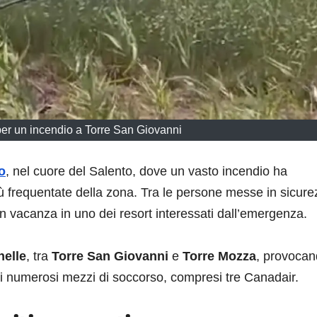
per un incendio a Torre San Giovanni
o
, nel cuore del Salento, dove un vasto incendio ha
più frequentate della zona. Tra le persone messe in sicur
 in vacanza in uno dei resort interessati dall’emergenza.
nelle
, tra
Torre San Giovanni
e
Torre Mozza
, provoca
 di numerosi mezzi di soccorso, compresi tre Canadair.