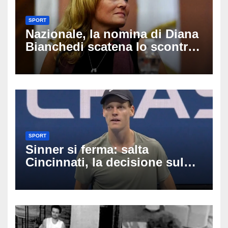
SPORT
Nazionale, la nomina di Diana
Bianchedi scatena lo scontro
tra Figc e Coni: cosa sta
succedendo
SPORT
Sinner si ferma: salta
Cincinnati, la decisione sul
ginocchio cambia il percorso
verso gli US Open