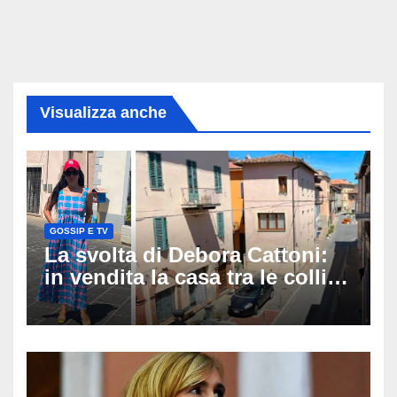
Visualizza anche
GOSSIP E TV
La svolta di Debora Cattoni:
in vendita la casa tra le colline
umbre amate da artisti e
registi