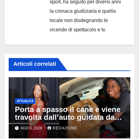
sport, ha seguito per diversi anni
la cronaca giudiziaria e quella
locale non disdegnando le
vicende di spettacolo e tv.
Articoli correlati
ATTUALITÀ
Porta a spasso il cane e viene
travolta dall’auto guidata da
due bambini di 4 e 6 anni: l’ex
AGO 9, 2026
REDAZIONE
miss Kiara Bowling lotta tra la