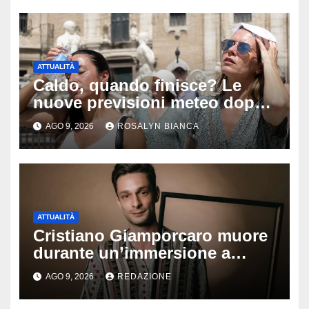
vita e la morte
ATTUALITÀ
Caldo, quando finisce? Le
nuove previsioni meteo dopo
Ferragosto: ecco quando
AGO 9, 2026
ROSALYN BIANCA
potrebbe arrivare la svolta
ATTUALITÀ
Cristiano Giamporcaro muore
durante un’immersione a
Lampedusa: aperta
AGO 9, 2026
REDAZIONE
un’inchiesta per omicidio
nautico, cosa emerge sulla