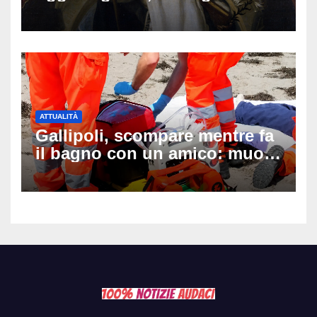
auguri da condividere
ATTUALITÀ
Gallipoli, scompare mentre fa
il bagno con un amico: muore
a 19 anni dopo 45 minuti di
disperati tentativi di
rianimazione