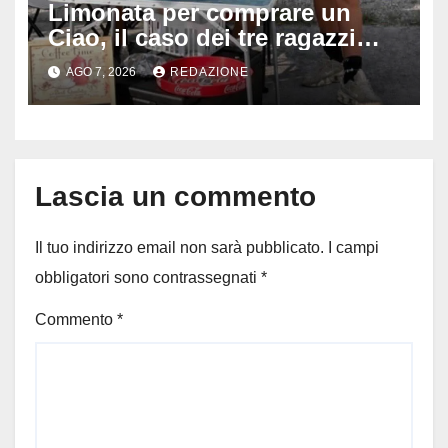
Limonata per comprare un
Ciao, il caso dei tre ragazzi
divide l’Italia: Fedriga li invita
AGO 7, 2026
REDAZIONE
in Regione, Vannacci li
difende
Lascia un commento
Il tuo indirizzo email non sarà pubblicato.
I campi
obbligatori sono contrassegnati
*
Commento
*