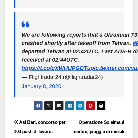
We are following reports that a Ukrainian 7
crashed shortly after takeoff from Tehran.
#
departed Tehran at 02:42UTC. Last ADS-B d
received at 02:44UTC.
https://t.co/qXWHUPGDTu
pic.twitter.com/
— Flightradar24 (@flightradar24)
January 8, 2020
Navigazione
Asl Bari, concorso per
Operazione Soleimani
100 posti di lavoro:
martire, pioggia di missili
articoli