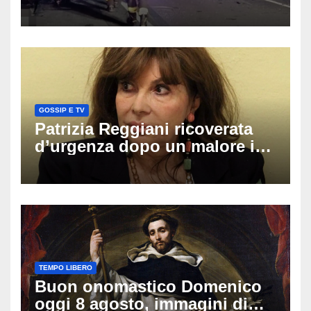
coinvolti un’auto, un suv e
una moto
GOSSIP E TV
Patrizia Reggiani ricoverata
d’urgenza dopo un malore in
vacanza: come sta oggi l’ex
Lady Gucci
TEMPO LIBERO
Buon onomastico Domenico
oggi 8 agosto, immagini di