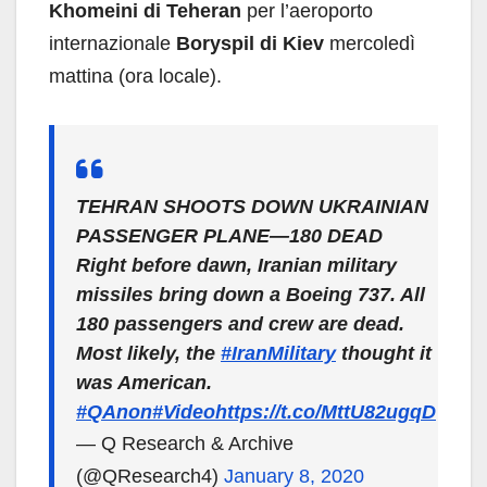
Khomeini di Teheran
per l’aeroporto
internazionale
Boryspil di Kiev
mercoledì
mattina (ora locale).
TEHRAN SHOOTS DOWN UKRAINIAN
PASSENGER PLANE—180 DEAD
Right before dawn, Iranian military
missiles bring down a Boeing 737. All
180 passengers and crew are dead.
Most likely, the
#IranMilitary
thought it
was American.
#QAnon
#Video
https://t.co/MttU82ugqD
— Q Research & Archive
(@QResearch4)
January 8, 2020