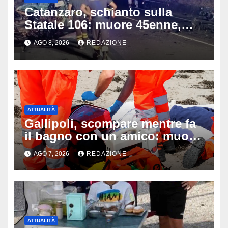
Catanzaro, schianto sulla
Statale 106: muore 45enne,
coinvolti un’auto, un suv e
AGO 8, 2026
REDAZIONE
una moto
ATTUALITÀ
Gallipoli, scompare mentre fa
il bagno con un amico: muore
a 19 anni dopo 45 minuti di
AGO 7, 2026
REDAZIONE
disperati tentativi di
rianimazione
ATTUALITÀ