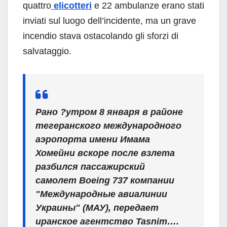
quattro
elicotteri
e 22 ambulanze erano stati
inviati sul luogo dell’incidente, ma un grave
incendio stava ostacolando gli sforzi di
salvataggio.
Рано ?утром 8 января в районе
тегеранского международного
аэропорта имени Имама
Хомейни вскоре после взлета
разбился пассажирский
самолет Boeing 737 компании
"Международные авиалинии
Украины" (МАУ), передает
иранское агентство Tasnim….