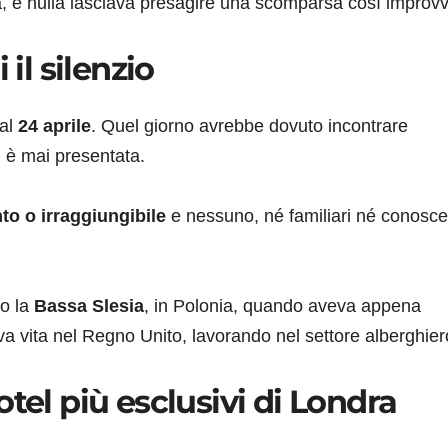
ica, e nulla lasciava presagire una scomparsa così improvv
 il silenzio
 al
24 aprile
. Quel giorno avrebbe dovuto incontrare
 è mai presentata.
to o irraggiungibile
e nessuno, né familiari né conoscen
to la
Bassa Slesia
, in Polonia, quando aveva appena
ova vita nel Regno Unito, lavorando nel settore alberghier
tel più esclusivi di Londra