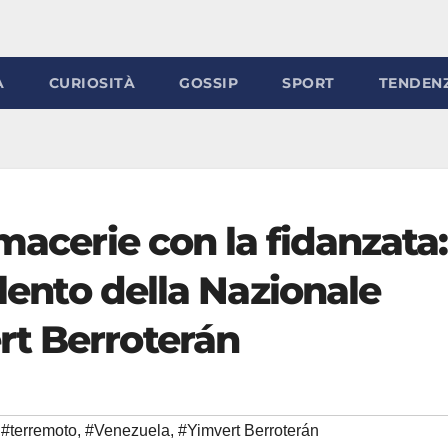
À
CURIOSITÀ
GOSSIP
SPORT
TENDEN
macerie con la fidanzata:
alento della Nazionale
rt Berroterán
#terremoto
,
#Venezuela
,
#Yimvert Berroterán