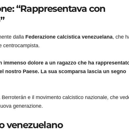
ione: “Rappresentava con
e”
mente dalla
Federazione calcistica venezuelana
, che h
 centrocampista.
on immenso dolore a un ragazzo che ha rappresentat
 del nostro Paese. La sua scomparsa lascia un segno
 Berroterán e il movimento calcistico nazionale, che ve
a nuova generazione.
io venezuelano