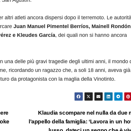
altri atleti ancora dispersi dopo il terremoto. Le autorità
ercare
Juan Manuel Pimentel Berríos, Mainell Rondón
érez e Kleudes García
, dei quali non si hanno ancora
n una delle più gravi tragedie degli ultimi anni, il mondo 
ttime, ricordando un ragazzo che, a soli 18 anni, aveva già
uturo da protagonista con la maglia della Vinotinto.
cere
Klaudia scompare nel nulla da due 
ooke
l’appello della famiglia: ‘Lavora in un hot
lusso, dateci un segno che è vi