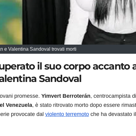
n e Valentina Sandoval trovati morti
cuperato il suo corpo accanto 
Valentina Sandoval
giovani promesse.
Yimvert Berroterán
, centrocampista d
el Venezuela
, è stato ritrovato morto dopo essere rimas
cerie provocate dal
violento terremoto
che ha devastato il