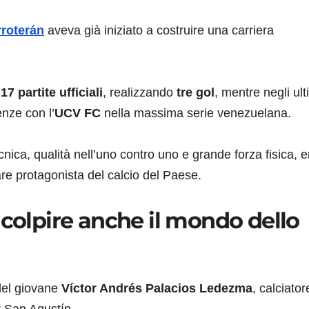
rroterán
aveva già iniziato a costruire una carriera
o
17 partite ufficiali
, realizzando
tre gol
, mentre negli ult
nze con l’
UCV FC
nella massima serie venezuelana.
ica, qualità nell’uno contro uno e grande forza fisica, e
are protagonista del calcio del Paese.
 colpire anche il mondo dello
del giovane
Víctor Andrés Palacios Ledezma
, calciator
t San Agustín.