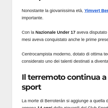
Nonostante la giovanissima età,
Yimvert Be
importante.
Con la
Nazionale Under 17
aveva disputat
mesi aveva conquistato anche le prime prese
Centrocampista moderno, dotato di ottima tecn
considerato uno dei talenti destinati a divent
Il terremoto continua a
sport
La morte di Berroterán si aggiunge a quella 
appena
14 anni
delle giovanili del Club Spor