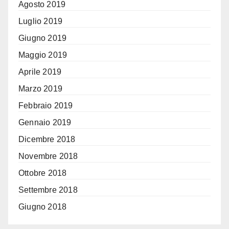
Agosto 2019
Luglio 2019
Giugno 2019
Maggio 2019
Aprile 2019
Marzo 2019
Febbraio 2019
Gennaio 2019
Dicembre 2018
Novembre 2018
Ottobre 2018
Settembre 2018
Giugno 2018