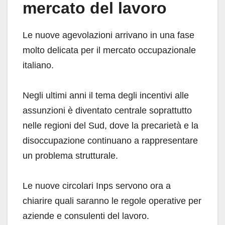
mercato del lavoro
Le nuove agevolazioni arrivano in una fase
molto delicata per il mercato occupazionale
italiano.
Negli ultimi anni il tema degli incentivi alle
assunzioni è diventato centrale soprattutto
nelle regioni del Sud, dove la precarietà e la
disoccupazione continuano a rappresentare
un problema strutturale.
Le nuove circolari Inps servono ora a
chiarire quali saranno le regole operative per
aziende e consulenti del lavoro.