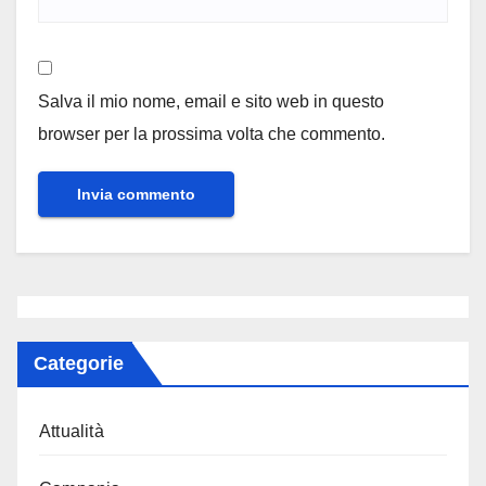
Salva il mio nome, email e sito web in questo
browser per la prossima volta che commento.
Categorie
Attualità