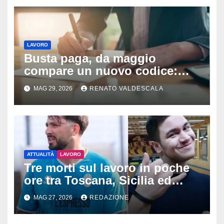
LAVORO
Busta paga, da maggio
compare un nuovo codice:
cosa significa e perché è
MAG 29, 2026
RENATO VALDESCALA
importante controllarlo
ATTUALITÀ
LAVORO
Tre morti sul lavoro in poche
ore tra Toscana, Sicilia ed
Emilia: il dettaglio che collega
MAG 27, 2026
REDAZIONE
le tre tragedie e chi sono le
vittime