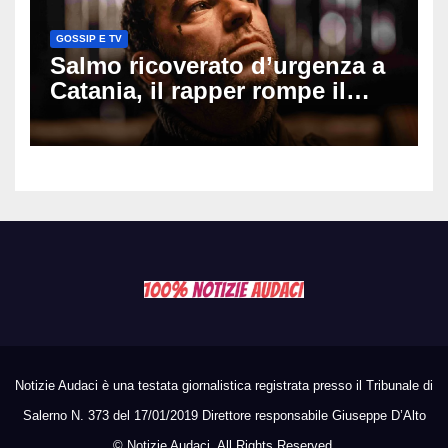
GOSSIP E TV
Salmo ricoverato d’urgenza a
Catania, il rapper rompe il
silenzio dopo la notte in
ospedale: come sta e cosa
succede al tour
Notizie Audaci è una testata giornalistica registrata presso il Tribunale di
Salerno N. 373 del 17/01/2019 Direttore responsabile Giuseppe D’Alto
©
Notizie Audaci. All Rights Reserved.