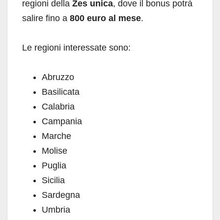
regioni della
Zes unica
, dove il bonus potrà
salire fino a
800 euro al mese
.
Le regioni interessate sono:
Abruzzo
Basilicata
Calabria
Campania
Marche
Molise
Puglia
Sicilia
Sardegna
Umbria