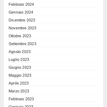
Febbraio 2024
Gennaio 2024
Dicembre 2023
Novembre 2023
Ottobre 2023
Settembre 2023
Agosto 2023
Luglio 2023
Giugno 2023
Maggio 2023
Aprile 2023
Marzo 2023
Febbraio 2023
Gennaio 2023