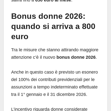
Bonus donne 2026:
quando si arriva a 800
euro
Tra le misure che stanno attirando maggiore
attenzione c’è il nuovo
bonus donne 2026
.
Anche in questo caso è previsto un esonero
del 100% dei contributi previdenziali per le
assunzioni a tempo indeterminato effettuate
tra il 1° gennaio e il 31 dicembre 2026.
L’incentivo riguarda donne considerate