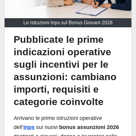
Le istruzioni Inps sul Bonus Giovani 2026
Pubblicate le prime
indicazioni operative
sugli incentivi per le
assunzioni: cambiano
importi, requisiti e
categorie coinvolte
Arrivano le prime istruzioni operative
dell’
Inps
sui nuovi
bonus assunzioni 2026