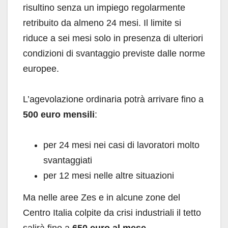
risultino senza un impiego regolarmente
retribuito da almeno 24 mesi. Il limite si
riduce a sei mesi solo in presenza di ulteriori
condizioni di svantaggio previste dalle norme
europee.
L’agevolazione ordinaria potrà arrivare fino a
500 euro mensili
:
per 24 mesi nei casi di lavoratori molto
svantaggiati
per 12 mesi nelle altre situazioni
Ma nelle aree Zes e in alcune zone del
Centro Italia colpite da crisi industriali il tetto
salirà fino a
650 euro al mese
.