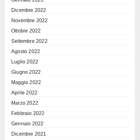
Dicembre 2022
Novembre 2022
Ottobre 2022
Settembre 2022
Agosto 2022
Luglio 2022
Giugno 2022
Maggio 2022
Aprile 2022
Marzo 2022
Febbraio 2022
Gennaio 2022
Dicembre 2021