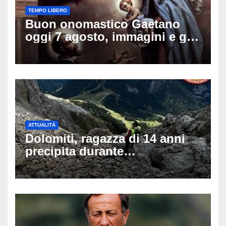
TEMPO LIBERO
Buon onomastico Gaetano
oggi 7 agosto, immagini e gif
di auguri da condividere sui
social
ATTUALITÀ
Dolomiti, ragazza di 14 anni
precipita durante
un’escursione: tragedia sul
Latemar davanti alla famiglia