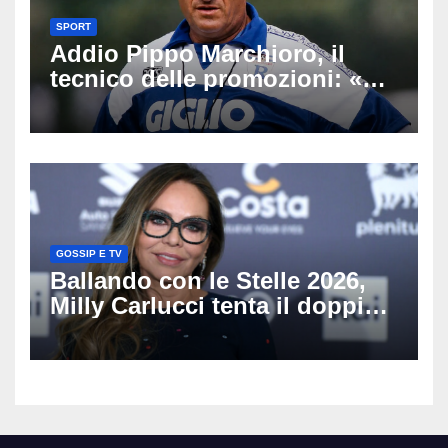
SPORT
Addio Pippo Marchioro, il
tecnico delle promozioni: «Ha
scritto pagine indimenticabili
del nostro calcio»
GOSSIP E TV
Ballando con le Stelle 2026,
Milly Carlucci tenta il doppio
colpo: tra i papabili Ornella
Muti e Monica Guerritore