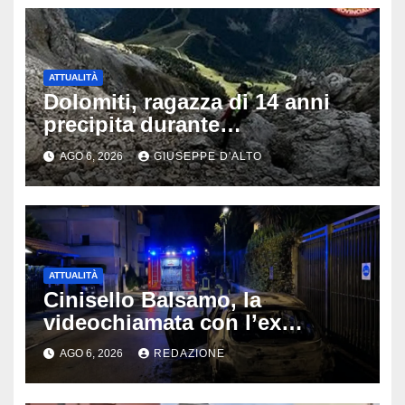
ATTUALITÀ
Dolomiti, ragazza di 14 anni
precipita durante
un’escursione: tragedia sul
AGO 6, 2026
GIUSEPPE D'ALTO
Latemar davanti alla famiglia
ATTUALITÀ
Cinisello Balsamo, la
videochiamata con l’ex
fidanzata e il dramma: 35enne
AGO 6, 2026
REDAZIONE
lotta tra la vita e la morte