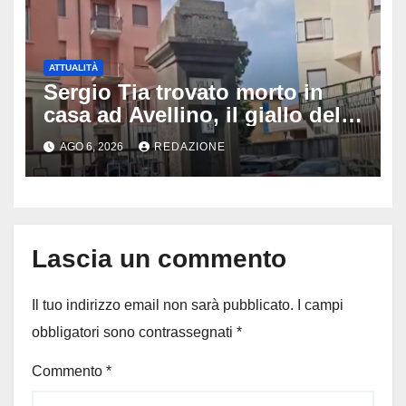
ATTUALITÀ
Sergio Tia trovato morto in
casa ad Avellino, il giallo della
porta socchiusa: disposta
AGO 6, 2026
REDAZIONE
l’autopsia
Lascia un commento
Il tuo indirizzo email non sarà pubblicato.
I campi
obbligatori sono contrassegnati
*
Commento
*