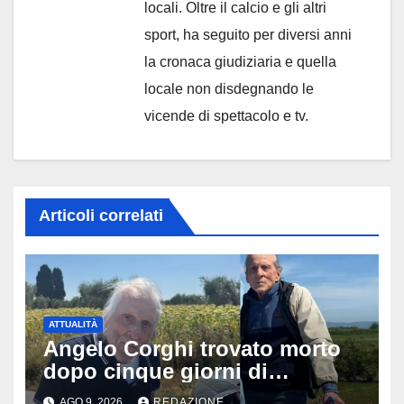
locali. Oltre il calcio e gli altri
sport, ha seguito per diversi anni
la cronaca giudiziaria e quella
locale non disdegnando le
vicende di spettacolo e tv.
Articoli correlati
ATTUALITÀ
Angelo Corghi trovato morto
dopo cinque giorni di
ricerche: il giallo dell’80enne
AGO 9, 2026
REDAZIONE