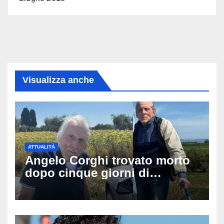
Visualizza anche
ATTUALITÀ
Angelo Corghi trovato morto
dopo cinque giorni di
ricerche: il giallo dell’80enne
scomparso dopo essere
uscito dall’Inps a Grosseto