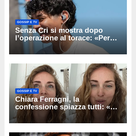
GOSSIP E TV
Senza Cri si mostra dopo
l’operazione al torace: «Per
anni mi sentivo in trappola», il
racconto sul difficile percorso
verso la serenità
GOSSIP E TV
Chiara Ferragni, la
confessione spiazza tutti: «Un
mio ex voleva che mi rifacessi
il seno». Poi svela i ritocchi di
cui si è pentita