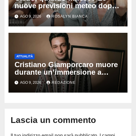
nuove previsioni meteo dopo
Ferragosto: ecco quando
AGO 9, 2026
ROSALYN BIANCA
potrebbe arrivare la svolta
ATTUALITÀ
Cristiano Giamporcaro muore
durante un’immersione a
Lampedusa: aperta
AGO 9, 2026
REDAZIONE
un’inchiesta per omicidio
nautico, cosa emerge sulla
tragedia
Lascia un commento
Il tuo indirizzo email non sarà pubblicato.
I campi