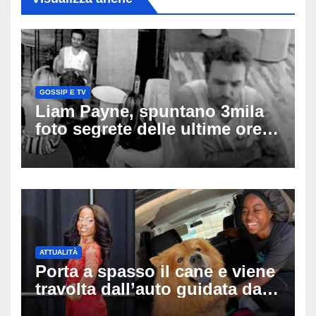
GOSSIP E TV
Liam Payne, spuntano 3mila
foto segrete delle ultime ore:
cosa è successo prima della
tragica caduta dall’hotel
ATTUALITÀ
Porta a spasso il cane e viene
travolta dall’auto guidata da
due bambini di 4 e 6 anni: l’ex