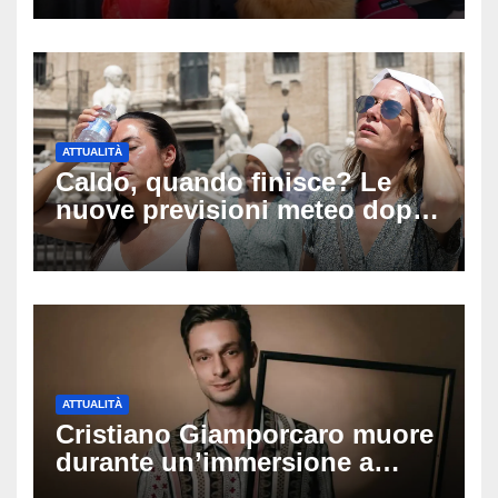
miss Kiara Bowling lotta tra la
vita e la morte
ATTUALITÀ
Caldo, quando finisce? Le
nuove previsioni meteo dopo
Ferragosto: ecco quando
potrebbe arrivare la svolta
ATTUALITÀ
Cristiano Giamporcaro muore
durante un’immersione a
Lampedusa: aperta