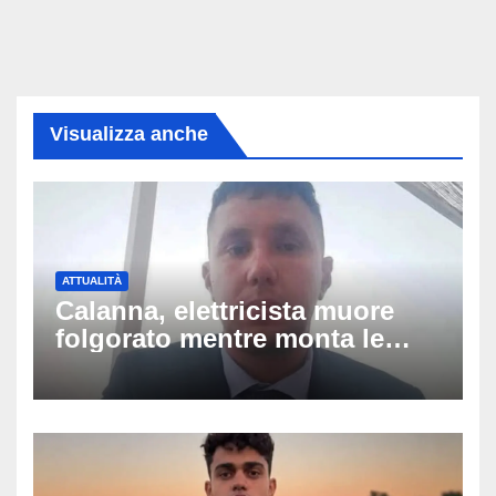
Visualizza anche
ATTUALITÀ
Calanna, elettricista muore
folgorato mentre monta le
luminarie della festa: chi era
Fabio Calabrò e cosa è
successo