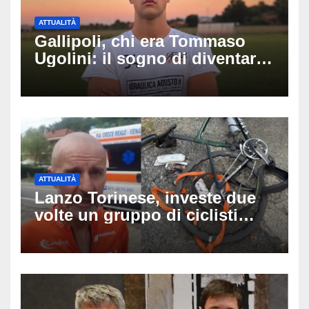
ATTUALITÀ
Gallipoli, chi era Tommaso
Ugolini: il sogno di diventare
medico e la fascia da
capitano, il dolore di Bologna
per il 19enne morto in mare
ATTUALITÀ
Lanzo Torinese, investe due
volte un gruppo di ciclisti
dopo una lite: arrestato
73enne, il racconto choc di un
ferito