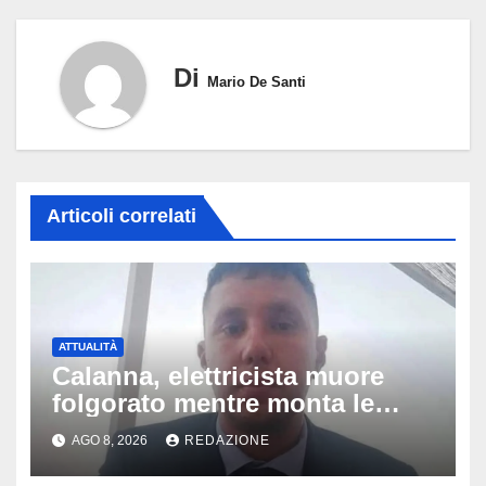
Di
Mario De Santi
Articoli correlati
ATTUALITÀ
Calanna, elettricista muore
folgorato mentre monta le
luminarie della festa: chi era
AGO 8, 2026
REDAZIONE
Fabio Calabrò e cosa è
successo