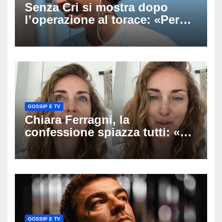
Senza Cri si mostra dopo
l’operazione al torace: «Per
anni mi sentivo in trappola», il
racconto sul difficile percorso
verso la serenità
GOSSIP E TV
Chiara Ferragni, la
confessione spiazza tutti: «Un
mio ex voleva che mi rifacessi
il seno». Poi svela i ritocchi di
cui si è pentita
GOSSIP E TV