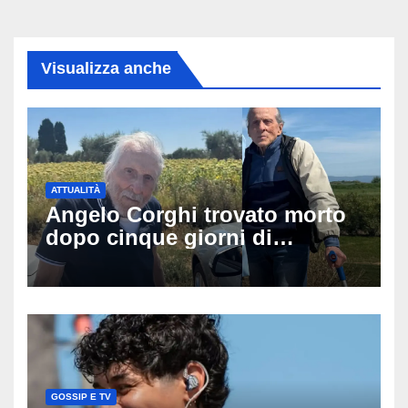
Visualizza anche
ATTUALITÀ
Angelo Corghi trovato morto
dopo cinque giorni di
ricerche: il giallo dell’80enne
scomparso dopo essere
uscito dall’Inps a Grosseto
GOSSIP E TV