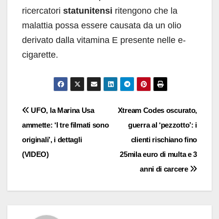
ricercatori
statunitensi
ritengono che la
malattia possa essere causata da un olio
derivato dalla vitamina E presente nelle e-
cigarette.
Navigazione
UFO, la Marina Usa
Xtream Codes oscurato,
ammette: ‘I tre filmati sono
guerra al ‘pezzotto’: i
articoli
originali’, i dettagli
clienti rischiano fino
(VIDEO)
25mila euro di multa e 3
anni di carcere