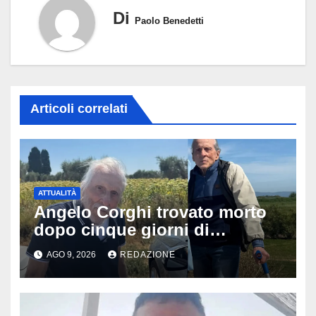
Di
Paolo Benedetti
Articoli correlati
ATTUALITÀ
Angelo Corghi trovato morto
dopo cinque giorni di
ricerche: il giallo dell’80enne
AGO 9, 2026
REDAZIONE
scomparso dopo essere
uscito dall’Inps a Grosseto