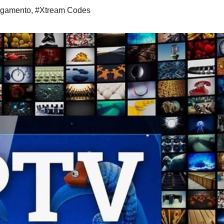
agamento
,
#Xtream Codes