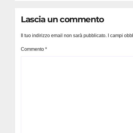
trasportato in
14en
elicottero a Padova
potr
Lascia un commento
alla 
Ales
Il tuo indirizzo email non sarà pubblicato.
I campi obb
Commento
*