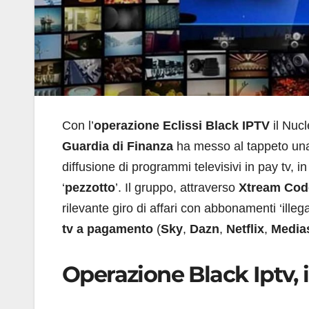
Con l’
operazione Eclissi Black IPTV
il Nucl
Guardia di Finanza
ha messo al tappeto una 
diffusione di programmi televisivi in pay tv, in 
‘
pezzotto
’. Il gruppo, attraverso
Xtream Cod
rilevante giro di affari con abbonamenti ‘illega
tv a pagamento
(
Sky
,
Dazn
,
Netflix
,
Media
Operazione Black Iptv, i