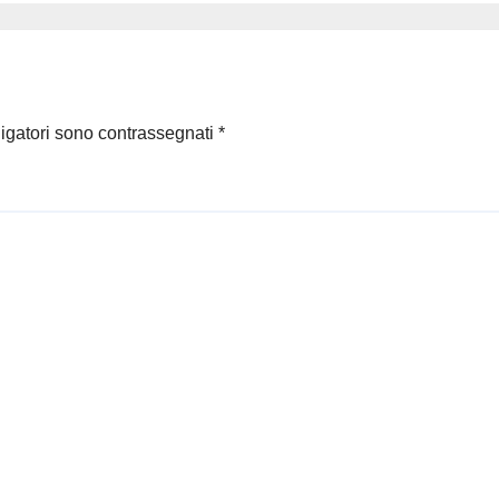
ne: non
bucato, il video
anno avvicinarsi
diventa virale
famiglia di
sio Tucci
ligatori sono contrassegnati
*