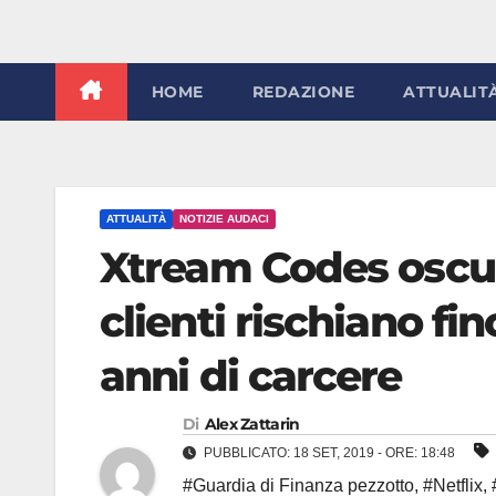
HOME
REDAZIONE
ATTUALIT
ATTUALITÀ
NOTIZIE AUDACI
Xtream Codes oscura
clienti rischiano fi
anni di carcere
Di
Alex Zattarin
PUBBLICATO: 18 SET, 2019 - ORE: 18:48
#Guardia di Finanza pezzotto
,
#Netflix
,