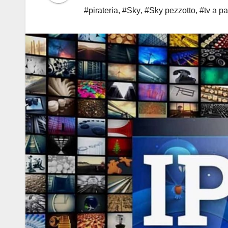
#pirateria
,
#Sky
,
#Sky pezzotto
,
#tv a p