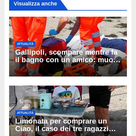
Visualizza anche
ATTUALITÀ
Gallipoli, scompare mentre fa
il bagno con un amico: muore
a 19 anni dopo 45 minuti di
disperati tentativi di
rianimazione
ATTUALITÀ
Limonata per comprare un
Ciao, il caso dei tre ragazzi