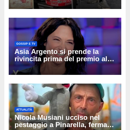
divide l’Italia: Fedriga li invita
in Regione, Vannacci li
difende
GOSSIP E TV
Asia Argento si prende la
rivincita prima del premio alla
carriera: «Mi chiamano
raccomandata e cagna»
ATTUALITÀ
Nicola Musiani ucciso nel
pestaggio a Pinarella, fermati