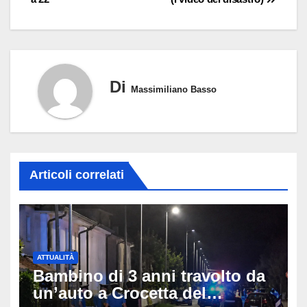
Di
Massimiliano Basso
Articoli correlati
ATTUALITÀ
Bambino di 3 anni travolto da
un’auto a Crocetta del