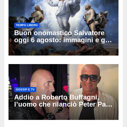
TEMPO LIBERO
Buon onomastico Salvatore
oggi 6 agosto: immagini e gif
di auguri da condividere
GOSSIP E TV
Addio a Roberto Buffagni,
l’uomo che rilanciò Peter Pan
e Villa delle Rose: aveva 59
anni