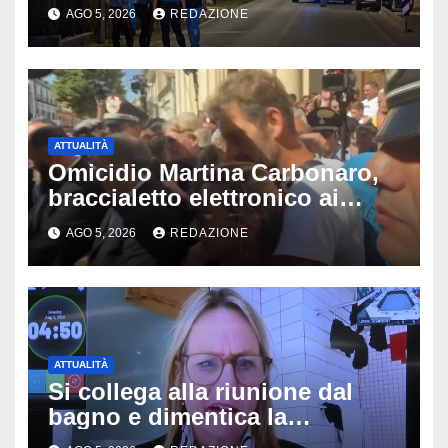
Montello: è gravissimo,
AGO 5, 2026
REDAZIONE
trasportato in elicottero a
Padova
ATTUALITÀ
Omicidio Martina Carbonaro,
braccialetto elettronico ai
genitori della 14enne: non
AGO 5, 2026
REDAZIONE
potranno avvicinarsi alla
famiglia di Alessio Tucci
ATTUALITÀ
Si collega alla riunione dal
bagno e dimentica la
telecamera accesa: tutti