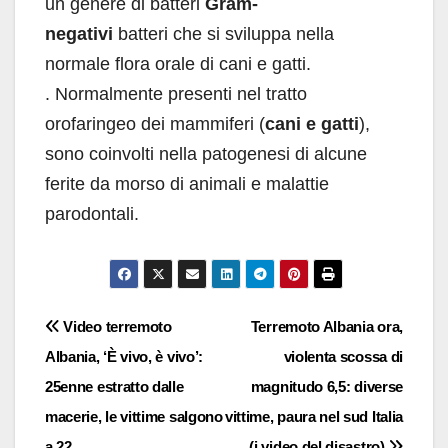
un genere di batteri
Gram-
negativi
batteri che si sviluppa nella
normale flora orale di cani e gatti.
. Normalmente presenti nel tratto
orofaringeo dei mammiferi (
cani e gatti
),
sono coinvolti nella patogenesi di alcune
ferite da morso di animali e malattie
parodontali.
Navigazione
Video terremoto
Terremoto Albania ora,
Albania, ‘È vivo, è vivo’:
violenta scossa di
articoli
25enne estratto dalle
magnitudo 6,5: diverse
macerie, le vittime salgono
vittime, paura nel sud Italia
a 22
(i video del disastro)