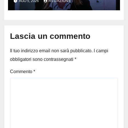
AGO 5, 2026
REDAZIONE
vedono il bucato, il video
diventa virale
Lascia un commento
Il tuo indirizzo email non sarà pubblicato.
I campi
obbligatori sono contrassegnati
*
Commento
*