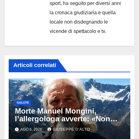
sport, ha seguito per diversi anni
la cronaca giudiziaria e quella
locale non disdegnando le
vicende di spettacolo e tv.
Articoli correlati
SALUTE
Morte Manuel Mongini,
l’allergologa avverte: «Non
aspettate di sapere se siete
AGO 6, 2026
GIUSEPPE D'ALTO
allergici»