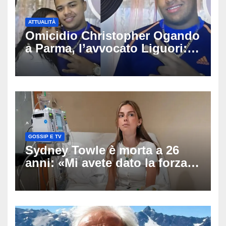
ATTUALITÀ
Omicidio Christopher Ogando
a Parma, l’avvocato Liguori:
«Ogni elemento va
approfondito fino in fondo»,
migliaia di chat al vaglio degli
investigatori
GOSSIP E TV
Sydney Towle è morta a 26
anni: «Mi avete dato la forza
di andare avanti», l’ultimo
messaggio dell’influencer
commuove i fan