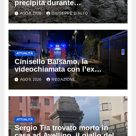
precipita durante
un’escursione: tragedia sul
AGO 6, 2026
GIUSEPPE D'ALTO
Latemar davanti alla famiglia
ATTUALITÀ
Cinisello Balsamo, la
videochiamata con l’ex
fidanzata e il dramma: 35enne
AGO 6, 2026
REDAZIONE
lotta tra la vita e la morte
ATTUALITÀ
Sergio Tia trovato morto in
casa ad Avellino, il giallo della