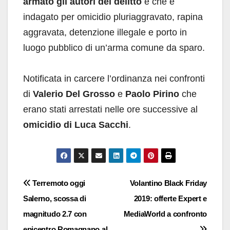
armato gli autori del delitto
e che è
indagato per omicidio pluriaggravato, rapina
aggravata, detenzione illegale e porto in
luogo pubblico di un’arma comune da sparo.
Notificata in carcere l’ordinanza nei confronti
di
Valerio Del Grosso
e
Paolo Pirino
che
erano stati arrestati nelle ore successive al
omicidio di Luca Sacchi
.
Navigazione
Terremoto oggi
Volantino Black Friday
Salerno, scossa di
2019: offerte Expert e
articoli
magnitudo 2.7 con
MediaWorld a confronto
epicentro Romagnano al