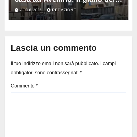
porta socchiusa: disposta
AGO 6, 2026
REDAZIONE
l’autopsia
Lascia un commento
Il tuo indirizzo email non sarà pubblicato.
I campi
obbligatori sono contrassegnati
*
Commento
*