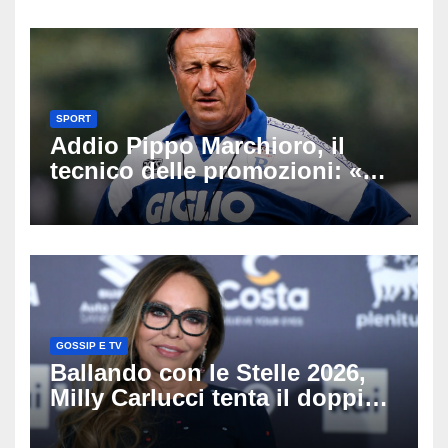
SPORT
Addio Pippo Marchioro, il
tecnico delle promozioni: «Ha
scritto pagine indimenticabili
del nostro calcio»
GOSSIP E TV
Ballando con le Stelle 2026,
Milly Carlucci tenta il doppio
colpo: tra i papabili Ornella
Muti e Monica Guerritore