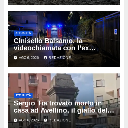
ATTUALITÀ
Cinisello Balsamo, la
videochiamata con l’ex
fidanzata e il dramma: 35enne
AGO 6, 2026
REDAZIONE
lotta tra la vita e la morte
ATTUALITÀ
Sergio Tia trovato morto in
casa ad Avellino, il giallo della
porta socchiusa: disposta
AGO 6, 2026
REDAZIONE
l’autopsia