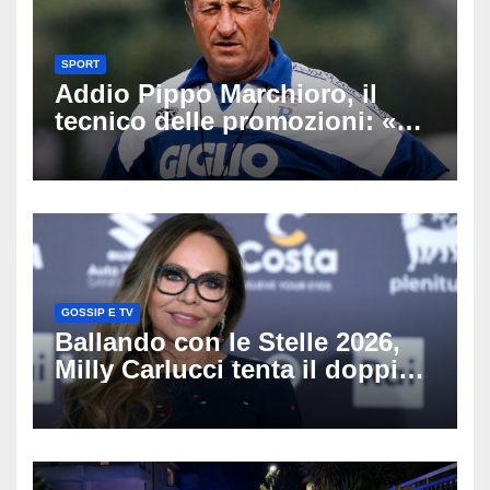
SPORT
Addio Pippo Marchioro, il
tecnico delle promozioni: «Ha
scritto pagine indimenticabili
del nostro calcio»
GOSSIP E TV
Ballando con le Stelle 2026,
Milly Carlucci tenta il doppio
colpo: tra i papabili Ornella
Muti e Monica Guerritore