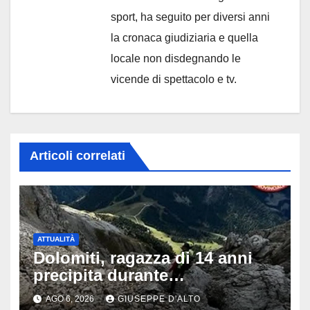
sport, ha seguito per diversi anni
la cronaca giudiziaria e quella
locale non disdegnando le
vicende di spettacolo e tv.
Articoli correlati
ATTUALITÀ
Dolomiti, ragazza di 14 anni
precipita durante
un’escursione: tragedia sul
AGO 6, 2026
GIUSEPPE D'ALTO
Latemar davanti alla famiglia