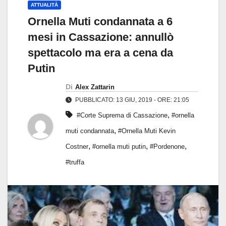
ATTUALITÀ
Ornella Muti condannata a 6
mesi in Cassazione: annullò
spettacolo ma era a cena da
Putin
Di
Alex Zattarin
PUBBLICATO: 13 GIU, 2019 - ORE: 21:05
,
#Corte Suprema di Cassazione
#ornella
,
muti condannata
#Ornella Muti Kevin
,
,
,
Costner
#ornella muti putin
#Pordenone
#truffa