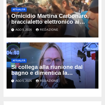
ATTUALITÀ
Omicidio Martina Carbonaro,
braccialetto elettronico ai
genitori della 14enne: non
AGO 5, 2026
REDAZIONE
potranno avvicinarsi alla
famiglia di Alessio Tucci
ATTUALITÀ
Si collega alla riunione dal
bagno e dimentica la
telecamera accesa: tutti
AGO 5, 2026
REDAZIONE
vedono il bucato, il video
diventa virale