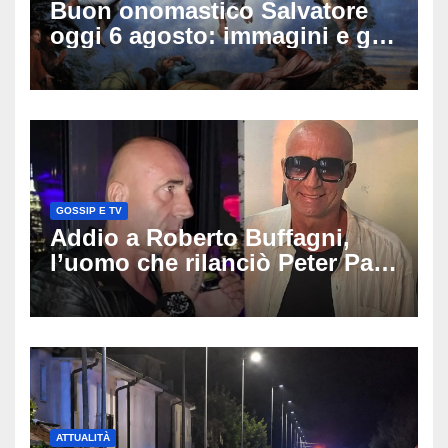
Buon onomastico Salvatore
oggi 6 agosto: immagini e gif
di auguri da condividere
GOSSIP E TV
Addio a Roberto Buffagni,
l’uomo che rilanciò Peter Pan
e Villa delle Rose: aveva 59
anni
ATTUALITÀ