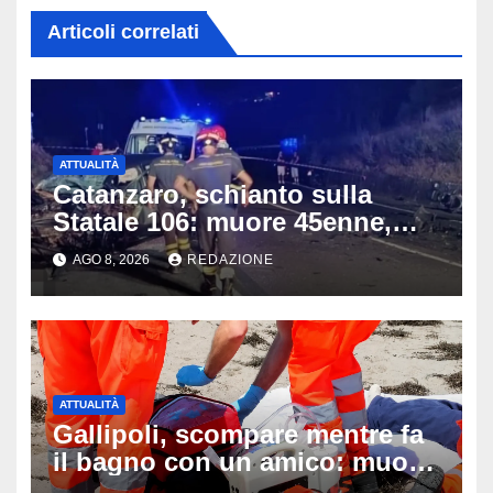
Articoli correlati
ATTUALITÀ
Catanzaro, schianto sulla
Statale 106: muore 45enne,
coinvolti un’auto, un suv e
AGO 8, 2026
REDAZIONE
una moto
ATTUALITÀ
Gallipoli, scompare mentre fa
il bagno con un amico: muore
a 19 anni dopo 45 minuti di