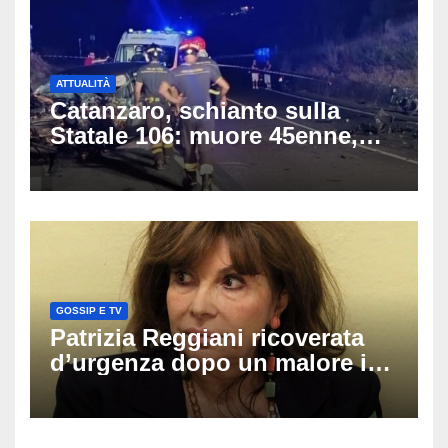
ATTUALITÀ
Catanzaro, schianto sulla
Statale 106: muore 45enne,
coinvolti un’auto, un suv e
una moto
GOSSIP E TV
Patrizia Reggiani ricoverata
d’urgenza dopo un malore in
vacanza: come sta oggi l’ex
Lady Gucci