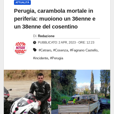
ATTUALITÀ
Perugia, carambola mortale in
periferia: muoiono un 36enne e
un 38enne del cosentino
Di
Redazione
PUBBLICATO: 2 APR, 2023 - ORE: 12:23
,
,
,
#Cetraro
#Cosenza
#Fagnano Castello
,
#incidente
#Perugia