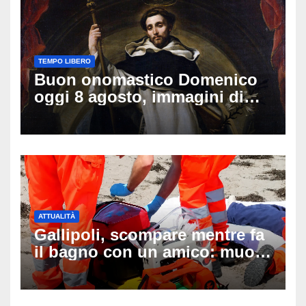
TEMPO LIBERO
Buon onomastico Domenico
oggi 8 agosto, immagini di
auguri da condividere
ATTUALITÀ
Gallipoli, scompare mentre fa
il bagno con un amico: muore
a 19 anni dopo 45 minuti di
disperati tentativi di
rianimazione