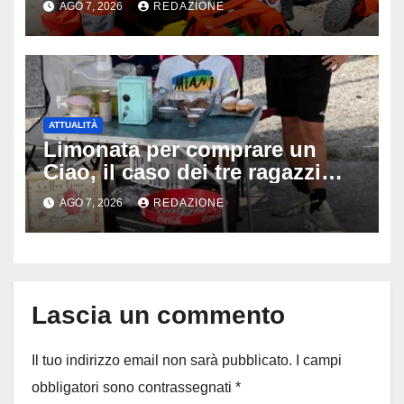
AGO 7, 2026
REDAZIONE
disperati tentativi di
rianimazione
ATTUALITÀ
Limonata per comprare un
Ciao, il caso dei tre ragazzi
divide l’Italia: Fedriga li invita
AGO 7, 2026
REDAZIONE
in Regione, Vannacci li
difende
Lascia un commento
Il tuo indirizzo email non sarà pubblicato.
I campi
obbligatori sono contrassegnati
*