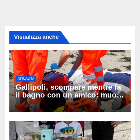
Visualizza anche
ATTUALITÀ
Gallipoli, scompare mentre fa
il bagno con un amico: muore
a 19 anni dopo 45 minuti di
disperati tentativi di
rianimazione