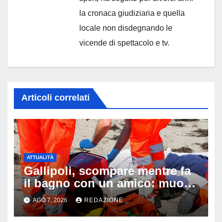
la cronaca giudiziaria e quella
locale non disdegnando le
vicende di spettacolo e tv.
Articoli correlati
ATTUALITÀ
Gallipoli, scompare mentre fa
il bagno con un amico: muore
a 19 anni dopo 45 minuti di
AGO 7, 2026
REDAZIONE
disperati tentativi di
rianimazione