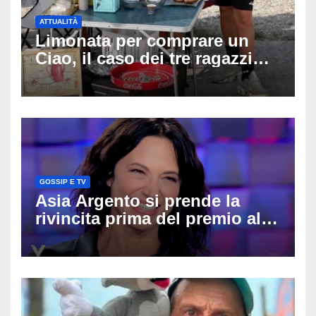
ATTUALITÀ
Limonata per comprare un
Ciao, il caso dei tre ragazzi
divide l’Italia: Fedriga li invita
in Regione, Vannacci li
difende
GOSSIP E TV
Asia Argento si prende la
rivincita prima del premio alla
carriera: «Mi chiamano
raccomandata e cagna»