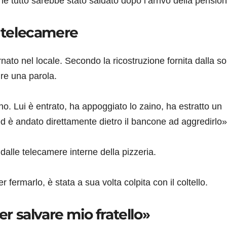
e tutto sarebbe stato saldato dopo l’arrivo della pension
e telecamere
nato nel locale. Secondo la ricostruzione fornita dalla so
re una parola.
rno. Lui è entrato, ha appoggiato lo zaino, ha estratto un
d è andato direttamente dietro il bancone ad aggredirlo»
alle telecamere interne della pizzeria.
fermarlo, è stata a sua volta colpita con il coltello.
er salvare mio fratello»