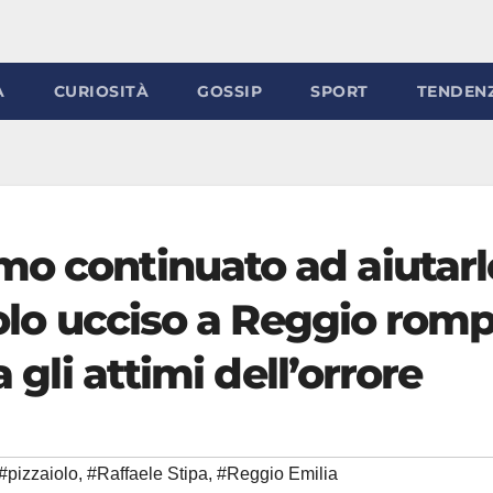
À
CURIOSITÀ
GOSSIP
SPORT
TENDEN
o continuato ad aiutarlo
aiolo ucciso a Reggio rom
a gli attimi dell’orrore
#pizzaiolo
,
#Raffaele Stipa
,
#Reggio Emilia