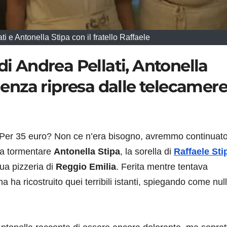
ti e Antonella Stipa con il fratello Raffaele
di Andrea Pellati, Antonella
olenza ripresa dalle telecamer
i? Per 35 euro? Non ce n’era bisogno, avremmo continuat
 a tormentare
Antonella Stipa
, la sorella di
Raffaele Sti
sua pizzeria di
Reggio Emilia
. Ferita mentre tentava
na ha ricostruito quei terribili istanti, spiegando come nul