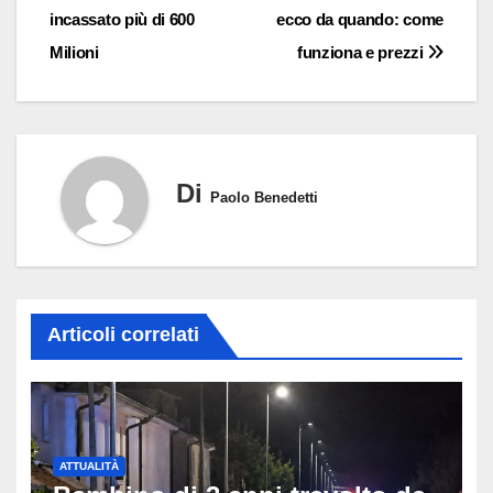
articoli
incassato più di 600
ecco da quando: come
Milioni
funziona e prezzi
Di
Paolo Benedetti
Articoli correlati
ATTUALITÀ