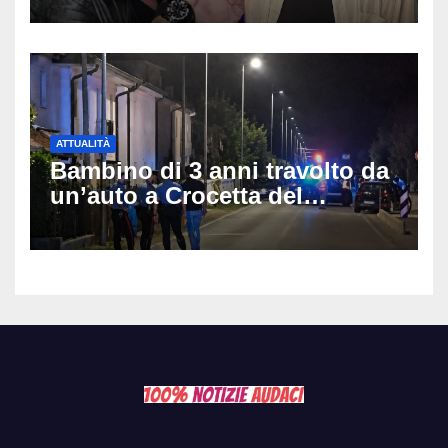
anni
ATTUALITÀ
Bambino di 3 anni travolto da
un’auto a Crocetta del
Montello: è gravissimo,
trasportato in elicottero a
Padova