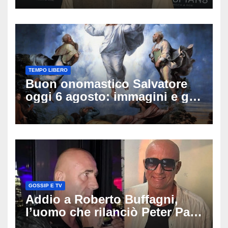
sulle sue condizioni
TEMPO LIBERO
Buon onomastico Salvatore
oggi 6 agosto: immagini e gif
di auguri da condividere
GOSSIP E TV
Addio a Roberto Buffagni,
l’uomo che rilanciò Peter Pan
e Villa delle Rose: aveva 59