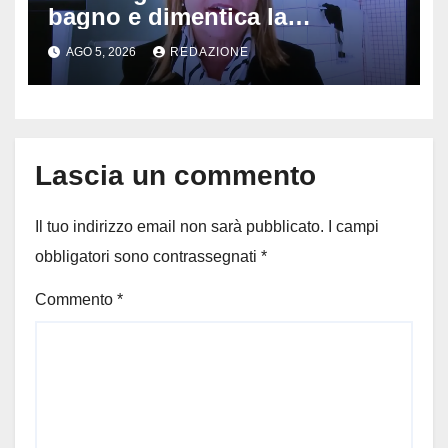
bagno e dimentica la
telecamera accesa: tutti
AGO 5, 2026
REDAZIONE
vedono il bucato, il video
diventa virale
Lascia un commento
Il tuo indirizzo email non sarà pubblicato.
I campi
obbligatori sono contrassegnati
*
Commento
*