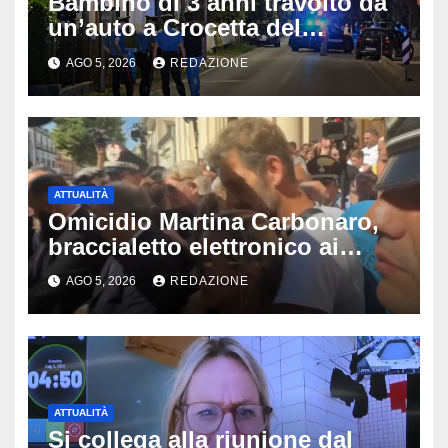
Bambino di 3 anni travolto da
un’auto a Crocetta del
Montello: è gravissimo,
AGO 5, 2026
REDAZIONE
trasportato in elicottero a
Padova
ATTUALITÀ
Omicidio Martina Carbonaro,
braccialetto elettronico ai
genitori della 14enne: non
AGO 5, 2026
REDAZIONE
potranno avvicinarsi alla
famiglia di Alessio Tucci
ATTUALITÀ
Si collega alla riunione dal