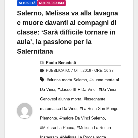
ATTUALITÀ
NOTIZIE AUDACI
Salerno, Melissa va alla lavagna
e muore davanti ai compagni di
classe: ‘Sarà difficile tornare in
aula’, la passione per la
Salernitana
Di
Paolo Benedetti
PUBBLICATO: 7 OTT, 2019 - ORE: 16:33
,
#alunna morta Salerno
#alunna morte al
,
,
Da Vinci
#classe III F Da Vinci
#Da Vinci
,
Genovesi alunna morta
#insegnante
,
matematica Da Vinci
#La Rosa San Mango
,
,
Piemonte
#malore Da Vinci Salerno
,
#Melissa La Rocca
#Melissa La Rocca
,
,
Instagram
#Melissa La Rocca morta