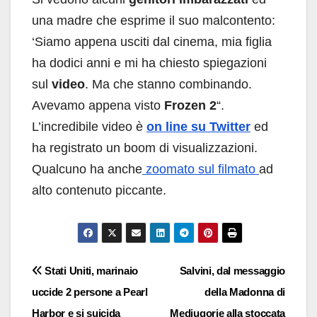
una madre che esprime il suo malcontento:
‘Siamo appena usciti dal cinema, mia figlia
ha dodici anni e mi ha chiesto spiegazioni
sul
video
. Ma che stanno combinando.
Avevamo appena visto
Frozen 2
“.
L’incredibile video è
on line su Twitter
ed
ha registrato un boom di visualizzazioni.
Qualcuno ha anche
zoomato sul filmato
ad
alto contenuto piccante.
Navigazione
Stati Uniti, marinaio
Salvini, dal messaggio
uccide 2 persone a Pearl
della Madonna di
articoli
Harbor e si suicida
Medjugorje alla stoccata