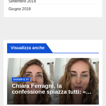
Settembre 2018
Giugno 2018
Visualizza anche
GOSSIP E TV
Chiara Ferragni, la
confessione spiazza tutti: «Un
mio ex voleva che mi rifacessi
il seno». Poi svela i ritocchi di