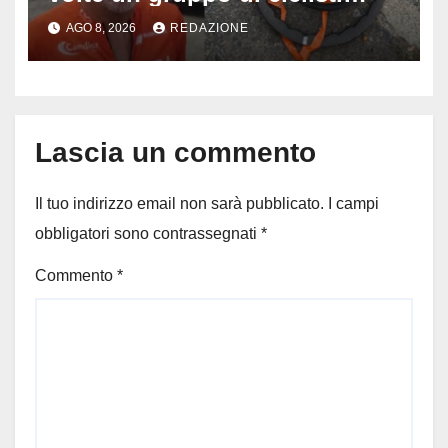
dopo una lite: arrestato
AGO 8, 2026
REDAZIONE
73enne, il racconto choc di un
ferito
Lascia un commento
Il tuo indirizzo email non sarà pubblicato.
I campi
obbligatori sono contrassegnati
*
Commento
*