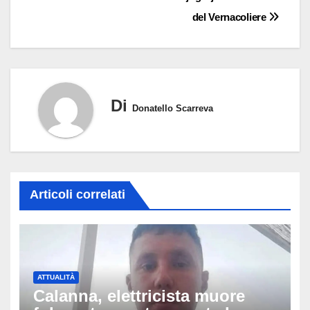
del Vernacoliere
Di
Donatello Scarreva
Articoli correlati
ATTUALITÀ
Calanna, elettricista muore