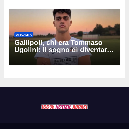
successo
ATTUALITÀ
Gallipoli, chi era Tommaso
Ugolini: il sogno di diventare
medico e la fascia da
capitano, il dolore di Bologna
per il 19enne morto in mare