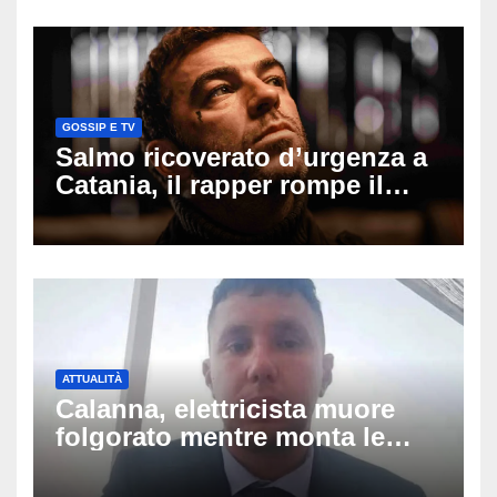
cui si è pentita
GOSSIP E TV
Salmo ricoverato d’urgenza a
Catania, il rapper rompe il
silenzio dopo la notte in
ospedale: come sta e cosa
succede al tour
ATTUALITÀ
Calanna, elettricista muore
folgorato mentre monta le
luminarie della festa: chi era
Fabio Calabrò e cosa è