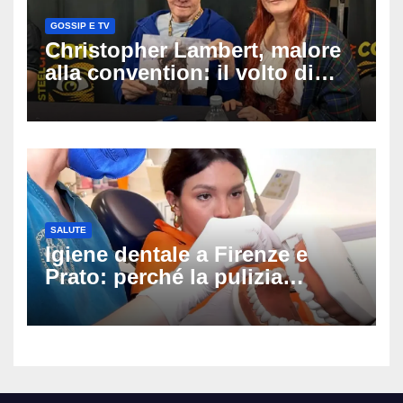
GOSSIP E TV
Christopher Lambert, malore
alla convention: il volto di
Highlander trasportato via in
ambulanza davanti ai fan
SALUTE
Igiene dentale a Firenze e
Prato: perché la pulizia
professionale è il primo passo
per prevenire la carie