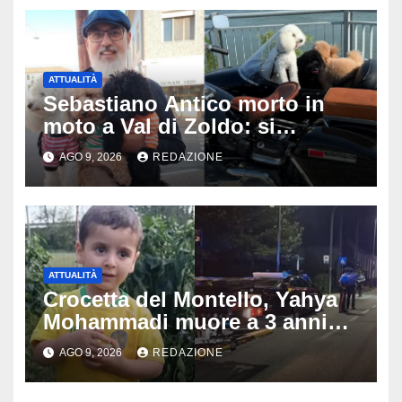
ATTUALITÀ
Sebastiano Antico morto in
moto a Val di Zoldo: si
schianta con il sidecar, salvi i
AGO 9, 2026
REDAZIONE
due cagnolini
ATTUALITÀ
Crocetta del Montello, Yahya
Mohammadi muore a 3 anni
dopo 72 ore di agonia: era
AGO 9, 2026
REDAZIONE
stato travolto da un’auto