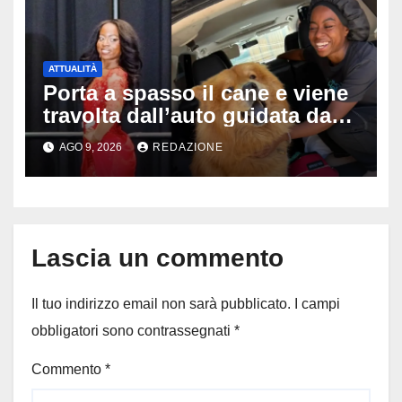
ATTUALITÀ
Porta a spasso il cane e viene
travolta dall’auto guidata da
due bambini di 4 e 6 anni: l’ex
AGO 9, 2026
REDAZIONE
miss Kiara Bowling lotta tra la
vita e la morte
Lascia un commento
Il tuo indirizzo email non sarà pubblicato.
I campi
obbligatori sono contrassegnati
*
Commento
*