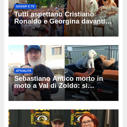
GOSSIP E TV
Tutti aspettano Cristiano
Ronaldo e Georgina davanti
alla cattedrale: ma il
matrimonio era di un’altra
coppia
ATTUALITÀ
Sebastiano Antico morto in
moto a Val di Zoldo: si
schianta con il sidecar, salvi i
due cagnolini