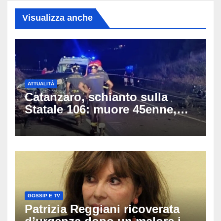
Visualizza anche
ATTUALITÀ
Catanzaro, schianto sulla
Statale 106: muore 45enne,
coinvolti un’auto, un suv e
una moto
GOSSIP E TV
Patrizia Reggiani ricoverata