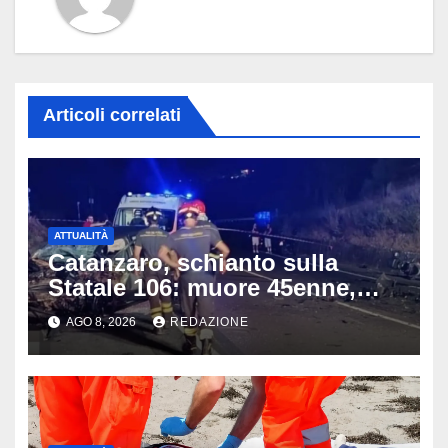
Articoli correlati
ATTUALITÀ
Catanzaro, schianto sulla
Statale 106: muore 45enne,
coinvolti un’auto, un suv e
AGO 8, 2026
REDAZIONE
una moto