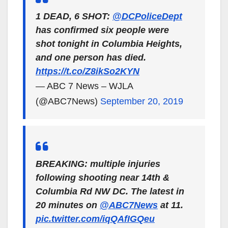
1 DEAD, 6 SHOT:
@DCPoliceDept
has confirmed six people were
shot tonight in Columbia Heights,
and one person has died.
https://t.co/Z8ikSo2KYN
— ABC 7 News – WJLA
(@ABC7News)
September 20, 2019
BREAKING: multiple injuries
following shooting near 14th &
Columbia Rd NW DC. The latest in
20 minutes on
@ABC7News
at 11.
pic.twitter.com/iqQAfIGQeu