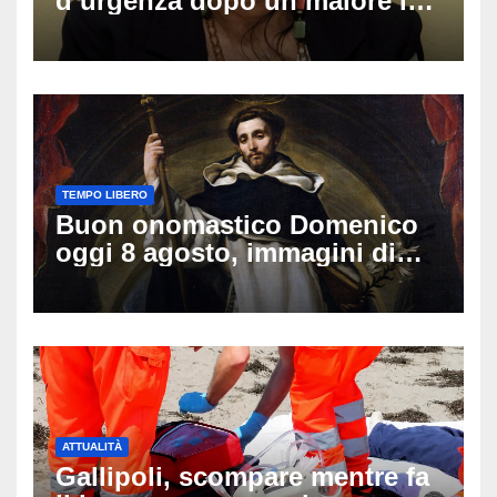
d’urgenza dopo un malore in
vacanza: come sta oggi l’ex
Lady Gucci
TEMPO LIBERO
Buon onomastico Domenico
oggi 8 agosto, immagini di
auguri da condividere
ATTUALITÀ
Gallipoli, scompare mentre fa