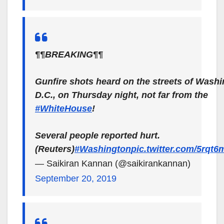
¶¶BREAKING¶¶
Gunfire shots heard on the streets of Washi
D.C., on Thursday night, not far from the
#WhiteHouse
!
Several people reported hurt.
(Reuters)
#Washington
pic.twitter.com/5rqt
— Saikiran Kannan (@saikirankannan)
September 20, 2019