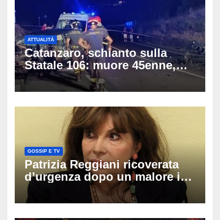
ATTUALITÀ
Catanzaro, schianto sulla
Statale 106: muore 45enne,
coinvolti un’auto, un suv e
una moto
GOSSIP E TV
Patrizia Reggiani ricoverata
d’urgenza dopo un malore in
vacanza: come sta oggi l’ex
Lady Gucci