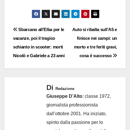
Navigazione
Sbarcano all’Elba per le
Auto si ribalta sull’A5 e
vacanze, poi il tragico
finisce nei campi: un
articoli
schianto in scooter: morti
morto e tre feriti gravi,
Nicolò e Gabriele a 23 anni
cosa è successo
Di
Redazione
Giuseppe D’Alto
: classe 1972,
giornalista professionista
dall’ottobre 2001. Ha iniziato,
spinto dalla passione per lo