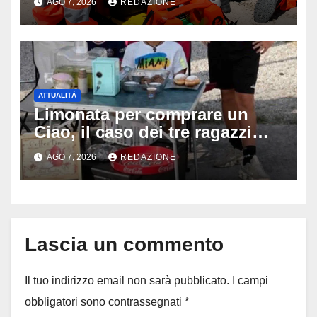
AGO 7, 2026
REDAZIONE
disperati tentativi di
rianimazione
ATTUALITÀ
Limonata per comprare un
Ciao, il caso dei tre ragazzi
divide l’Italia: Fedriga li invita
AGO 7, 2026
REDAZIONE
in Regione, Vannacci li
difende
Lascia un commento
Il tuo indirizzo email non sarà pubblicato.
I campi
obbligatori sono contrassegnati
*