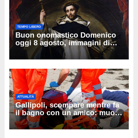
TEMPO LIBERO
Buon onomastico Domenico
oggi 8 agosto, immagini di
auguri da condividere
ATTUALITÀ
Gallipoli, scompare mentre fa
il bagno con un amico: muore
a 19 anni dopo 45 minuti di
disperati tentativi di
rianimazione