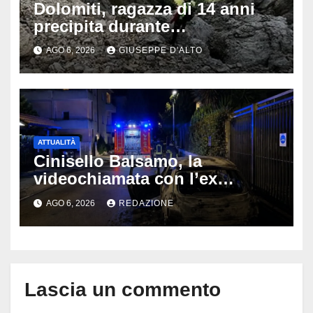
Dolomiti, ragazza di 14 anni
precipita durante
un’escursione: tragedia sul
AGO 6, 2026
GIUSEPPE D'ALTO
Latemar davanti alla famiglia
ATTUALITÀ
Cinisello Balsamo, la
videochiamata con l’ex
fidanzata e il dramma: 35enne
AGO 6, 2026
REDAZIONE
lotta tra la vita e la morte
Lascia un commento