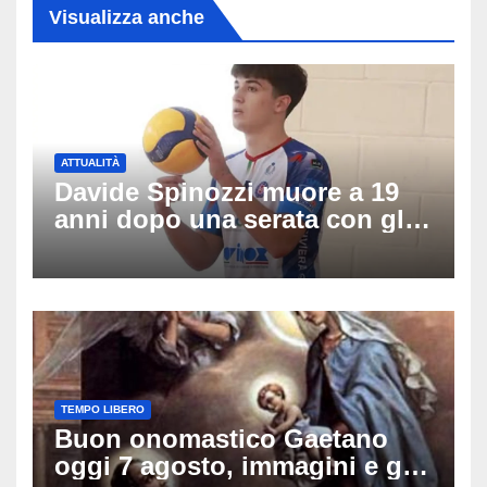
Visualizza anche
ATTUALITÀ
Davide Spinozzi muore a 19
anni dopo una serata con gli
amici: il mistero dello
schianto senza frenata
TEMPO LIBERO
Buon onomastico Gaetano
oggi 7 agosto, immagini e gif