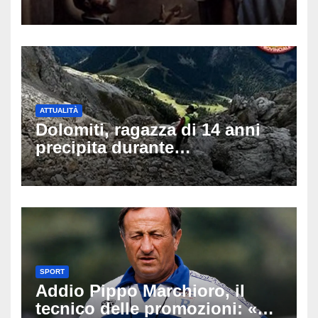
di auguri da condividere sui
social
ATTUALITÀ
Dolomiti, ragazza di 14 anni
precipita durante
un’escursione: tragedia sul
Latemar davanti alla famiglia
SPORT
Addio Pippo Marchioro, il
tecnico delle promozioni: «Ha