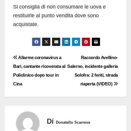
Si consiglia di non consumare le uova e
restituirle al punto vendita dove sono
acquistate.
Navigazione
Allarme coronavirus a
Raccordo Avellino-
Bari, cantante ricoverata al
Salerno, incidente galleria
articoli
Policlinico dopo tour in
Solofra: 2 feriti, strada
Cina
riaperta (VIDEO)
Di
Donatello Scarreva