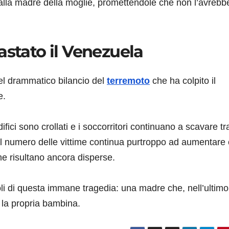
 alla madre della moglie, promettendole che non l’avrebb
astato il Venezuela
nel drammatico bilancio del
terremoto
che ha colpito il
e.
difici sono crollati e i soccorritori continuano a scavare tr
 Il numero delle vittime continua purtroppo ad aumentare
ne risultano ancora disperse.
oli di questa immane tragedia: una madre che, nell’ultimo
e la propria bambina.