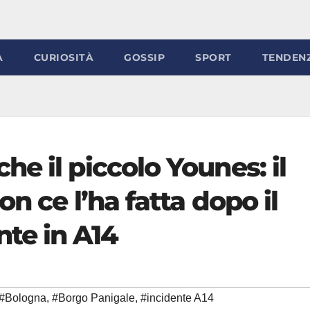
À
CURIOSITÀ
GOSSIP
SPORT
TENDEN
e il piccolo Younes: il
n ce l’ha fatta dopo il
te in A14
#Bologna
,
#Borgo Panigale
,
#incidente A14