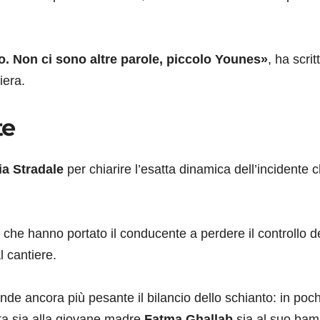
o. Non ci sono altre parole, piccolo Younes»
, ha scrit
iera.
te
ia Stradale
per chiarire l’esatta dinamica dell’incidente 
 che hanno portato il conducente a perdere il controllo d
l cantiere.
nde ancora più pesante il bilancio dello schianto: in poch
vita sia alla giovane madre
Fatma Ghallab
sia al suo bam