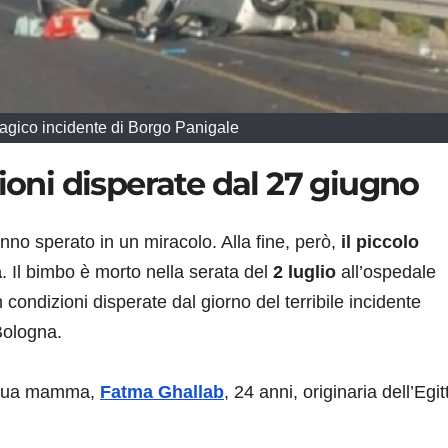
tragico incidente di Borgo Panigale
zioni disperate dal 27 giugno
nno sperato in un miracolo. Alla fine, però,
il piccolo
a
. Il bimbo è morto nella serata del
2 luglio
all’ospedale
n condizioni disperate dal giorno del terribile incidente
Bologna.
la sua mamma,
Fatma Ghallab
, 24 anni, originaria dell’Egit