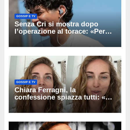
GOSSIP E TV
Senza Cri si mostra dopo
l’operazione al torace: «Per
anni mi sentivo in trappola», il
racconto sul difficile percorso
verso la serenità
GOSSIP E TV
Chiara Ferragni, la
confessione spiazza tutti: «Un
mio ex voleva che mi rifacessi
il seno». Poi svela i ritocchi di
cui si è pentita