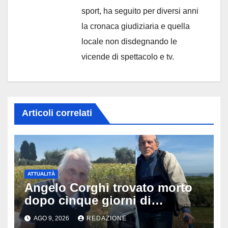
sport, ha seguito per diversi anni
la cronaca giudiziaria e quella
locale non disdegnando le
vicende di spettacolo e tv.
Articoli correlati
ATTUALITÀ
Angelo Corghi trovato morto
dopo cinque giorni di
ricerche: il giallo dell’80enne
AGO 9, 2026
REDAZIONE
scomparso dopo essere