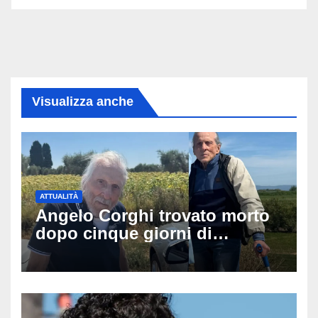
Visualizza anche
ATTUALITÀ
Angelo Corghi trovato morto
dopo cinque giorni di
ricerche: il giallo dell’80enne
scomparso dopo essere
uscito dall’Inps a Grosseto